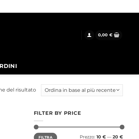
0,00
€
RDINI
ne del risultato
FILTER BY PRICE
Prezzo
Prezzo
Prezzo:
10 €
—
20 €
FILTRA
Min
Max