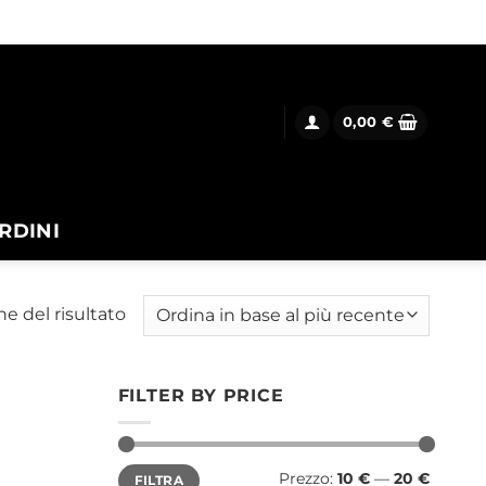
0,00
€
RDINI
ne del risultato
FILTER BY PRICE
Prezzo
Prezzo
Prezzo:
10 €
—
20 €
FILTRA
Min
Max