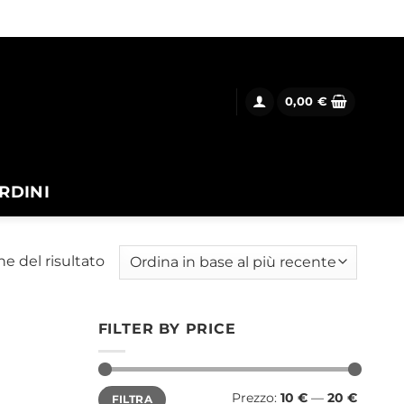
0,00
€
RDINI
ne del risultato
FILTER BY PRICE
Prezzo
Prezzo
Prezzo:
10 €
—
20 €
FILTRA
Min
Max