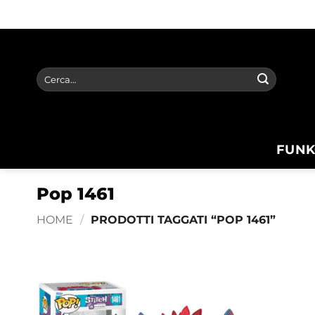
Salta
ai
contenuti
Cerca:
FUNK
Pop 1461
HOME
/
PRODOTTI TAGGATI “POP 1461”