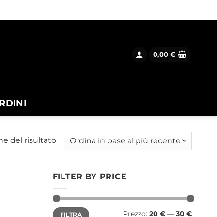
0,00
€
RDINI
ne del risultato
FILTER BY PRICE
Prezzo
Prezzo
Prezzo:
20 €
—
30 €
FILTRA
Min
Max