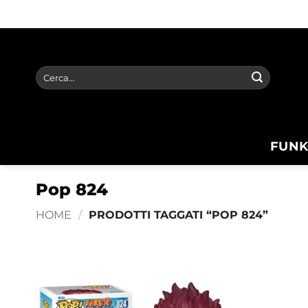
Salta
ai
contenuti
Cerca:
FUNK
Pop 824
HOME
/
PRODOTTI TAGGATI “POP 824”