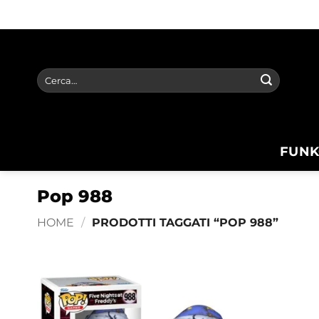
Salta
ai
contenuti
Cerca:
FUNK
Pop 988
HOME
/
PRODOTTI TAGGATI “POP 988”