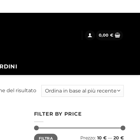
0,00
€
RDINI
ne del risultato
FILTER BY PRICE
Prezzo
Prezzo
Prezzo:
10 €
—
20 €
FILTRA
Min
Max