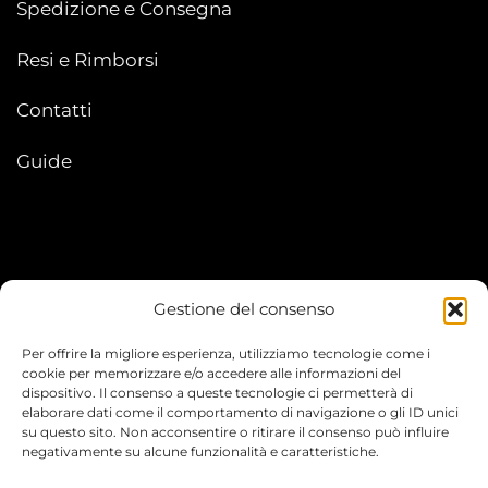
Spedizione e Consegna
Resi e Rimborsi
Contatti
Guide
Gestione del consenso
My account
Per offrire la migliore esperienza, utilizziamo tecnologie come i
I Miei Ordini
cookie per memorizzare e/o accedere alle informazioni del
dispositivo. Il consenso a queste tecnologie ci permetterà di
elaborare dati come il comportamento di navigazione o gli ID unici
Le mie informazioni
su questo sito. Non acconsentire o ritirare il consenso può influire
negativamente su alcune funzionalità e caratteristiche.