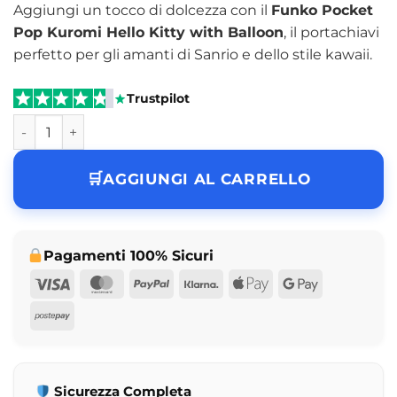
Aggiungi un tocco di dolcezza con il
Funko Pocket
Pop Kuromi Hello Kitty with Balloon
, il portachiavi
perfetto per gli amanti di Sanrio e dello stile kawaii.
Trustpilot
Funko Pocket Pop Kuromi Hello Kitty with Balloon quantit
AGGIUNGI AL CARRELLO
Pagamenti 100% Sicuri
Visa
MasterCard
PayPal
Klarna
Apple
Google
Pay
Pay
Postepay
Sicurezza Completa