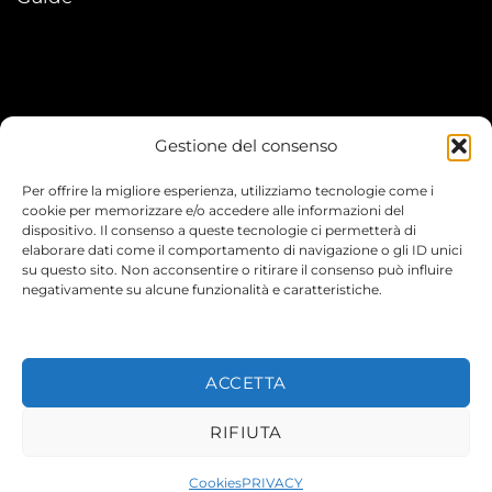
Gestione del consenso
My account
Per offrire la migliore esperienza, utilizziamo tecnologie come i
I Miei Ordini
cookie per memorizzare e/o accedere alle informazioni del
dispositivo. Il consenso a queste tecnologie ci permetterà di
elaborare dati come il comportamento di navigazione o gli ID unici
Le mie informazioni
su questo sito. Non acconsentire o ritirare il consenso può influire
negativamente su alcune funzionalità e caratteristiche.
ACCETTA
© 2026 TEENYVERSE
RIFIUTA
Cookies
PRIVACY