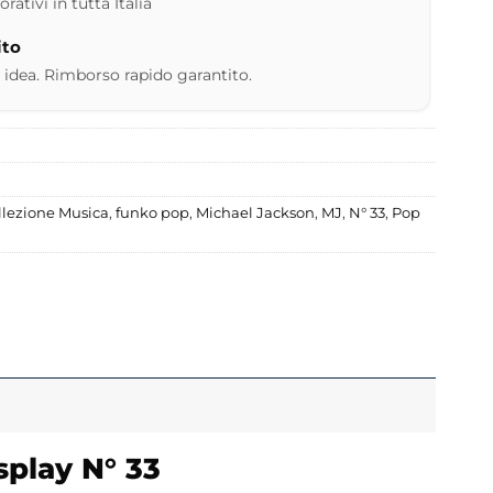
ativi in tutta Italia
ito
 idea. Rimborso rapido garantito.
llezione Musica
,
funko pop
,
Michael Jackson
,
MJ
,
N° 33
,
Pop
splay N° 33