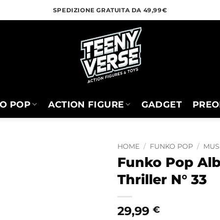
SPEDIZIONE GRATUITA DA 49,99€
O POP
ACTION FIGURE
GADGET
PREO
HOME
/
FUNKO POP
/
MUS
Funko Pop Al
Thriller N° 33
29,99
€