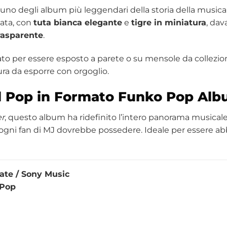
no degli album più leggendari della storia della musica
iata, con
tuta bianca elegante
e
tigre in miniatura
, dav
trasparente
.
ato per essere esposto a parete o su mensole da collezion
ura da esporre con orgoglio.
l Pop in Formato
Funko
Pop Alb
er
, questo album ha ridefinito l’intero panorama musical
 ogni fan di MJ dovrebbe possedere. Ideale per essere ab
ate / Sony Music
 Pop