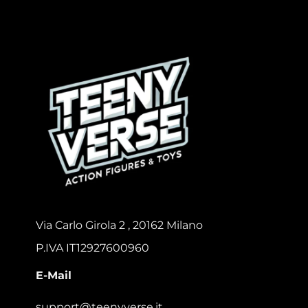
Via Carlo Girola 2 , 20162 Milano
P.IVA IT12927600960
E-Mail
support@teenyverse.it