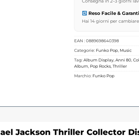
Consegna in 2–3 giorni lavor
Reso Facile & Garant
Hai 14 giorni per cambiare
EAN : 0889698640398
Categorie:
Funko Pop
,
Music
Tag:
Album Display
,
Anni 80
,
Co
Album
,
Pop Rocks
,
Thriller
Marchio:
Funko Pop
ael
Jackson
Thriller Collector Di