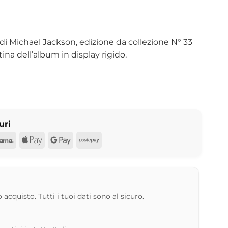
di Michael Jackson, edizione da collezione N° 33
ina dell’album in display rigido.
uri
d
Pal
Klarna
Apple
Google
Postepay
Pay
Pay
 acquisto. Tutti i tuoi dati sono al sicuro.