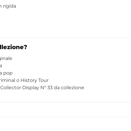
 rigida
llezione?
ginale
a
ra pop
riminal o History Tour
ollector Display N° 33 da collezione