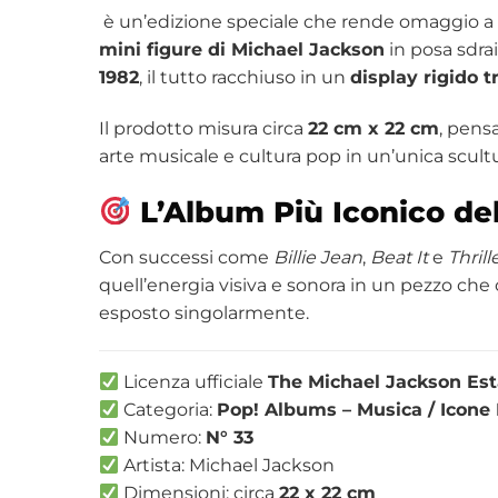
è un’edizione speciale che rende omaggio a u
mini figure di Michael Jackson
in posa sdra
1982
, il tutto racchiuso in un
display rigido 
Il prodotto misura circa
22 cm x 22 cm
, pens
arte musicale e cultura pop in un’unica scult
L’Album Più Iconico de
Con successi come
Billie Jean
,
Beat It
e
Thrill
quell’energia visiva e sonora in un pezzo che
esposto singolarmente.
Licenza ufficiale
The Michael Jackson Est
Categoria:
Pop! Albums – Musica / Icone
Numero:
N° 33
Artista: Michael Jackson
Dimensioni: circa
22 x 22 cm