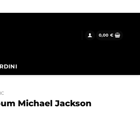
0,00
€
RDINI
IC
bum Michael Jackson