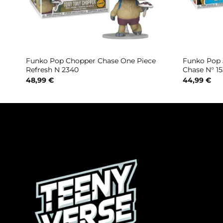
l N°
Funko Pop Chopper Chase One Piece
Funko Pop 
Refresh N 2340
Chase N° 1
48,99
€
44,99
€