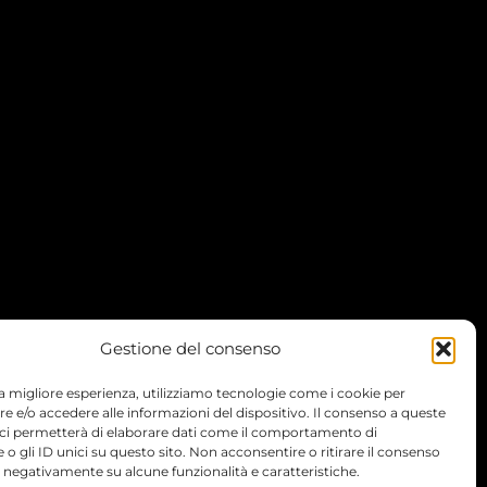
Gestione del consenso
 la migliore esperienza, utilizziamo tecnologie come i cookie per
 e/o accedere alle informazioni del dispositivo. Il consenso a queste
 ci permetterà di elaborare dati come il comportamento di
 o gli ID unici su questo sito. Non acconsentire o ritirare il consenso
e negativamente su alcune funzionalità e caratteristiche.