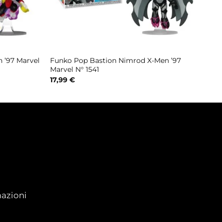
 ’97 Marvel
Funko Pop Bastion Nimrod X-Men ’97
Marvel N° 1541
17,99
€
azioni