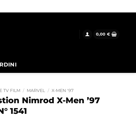
0,00
€
RDINI
E TV FILM
/
MARVEL
/
X-MEN '97
tion Nimrod X-Men ’97
° 1541