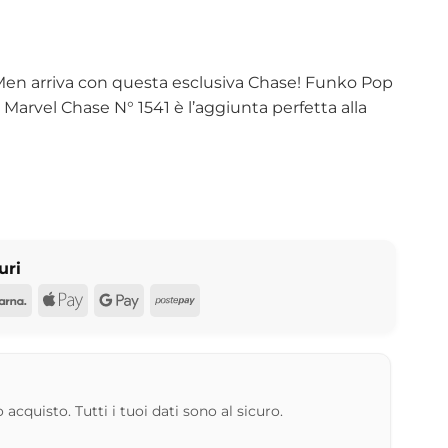
-Men arriva con questa esclusiva Chase! Funko Pop
arvel Chase N° 1541 è l’aggiunta perfetta alla
uri
d
Pal
Klarna
Apple
Google
Postepay
Pay
Pay
 acquisto. Tutti i tuoi dati sono al sicuro.