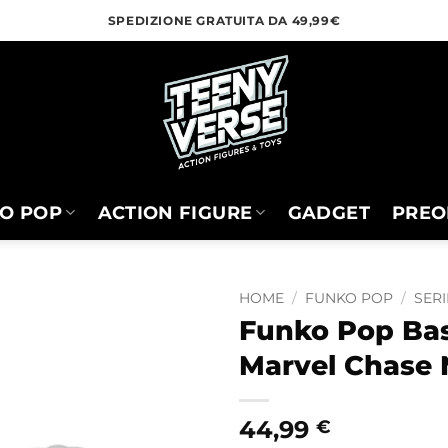
SPEDIZIONE GRATUITA DA 49,99€
O POP
ACTION FIGURE
GADGET
PREO
HOME
/
FUNKO POP
/
SERI
Funko Pop Bas
Marvel Chase N
44,99
€