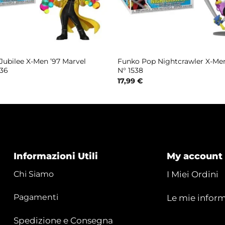
Jubilee X-Men ’97 Marvel
Funko Pop Nightcrawler X-Men
536
N° 1538
17,99
€
Informazioni Utili
My account
Chi Siamo
I Miei Ordini
Pagamenti
Le mie inform
Spedizione e Consegna