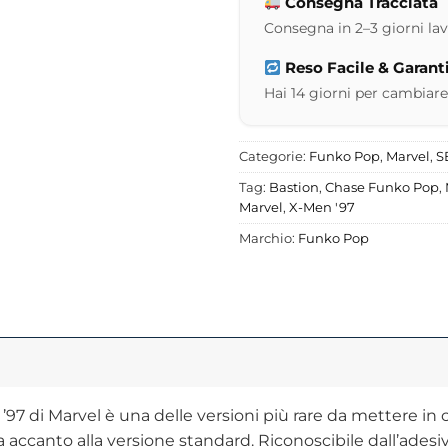
Consegna Tracciata
Consegna in 2–3 giorni lavor
Reso Facile & Garant
Hai 14 giorni per cambiare
Categorie:
Funko Pop
,
Marvel
,
S
Tag:
Bastion
,
Chase Funko Pop
,
Marvel
,
X-Men '97
Marchio:
Funko Pop
 di Marvel è una delle versioni più rare da mettere in col
sa accanto alla versione standard. Riconoscibile dall’ades