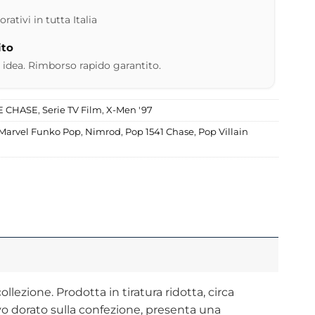
ativi in tutta Italia
ito
 idea. Rimborso rapido garantito.
E CHASE
,
Serie TV Film
,
X-Men '97
Marvel Funko Pop
,
Nimrod
,
Pop 1541 Chase
,
Pop Villain
lezione. Prodotta in tiratura ridotta, circa
ivo dorato sulla confezione, presenta una