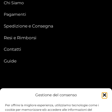
Chi Siamo
Pagamenti
Spedizione e Consegna
Resi e Rimborsi
Contatti
Guide
Gestione del consenso
My account
Per offrire la migliore esperienza, utilizziamo tecnologie come i
I Miei Ordini
cookie per memorizzare e/o accedere alle informazioni del