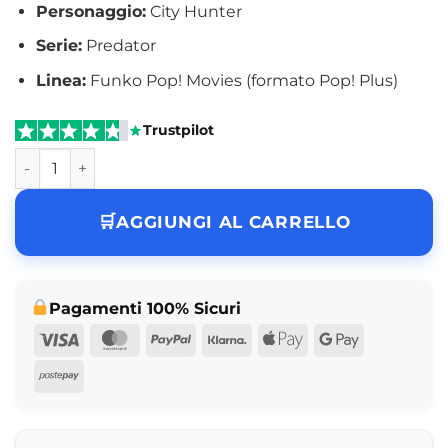
Personaggio:
City Hunter
Serie:
Predator
Linea:
Funko Pop! Movies (formato Pop! Plus)
Trustpilot
Funko Pop! Movies Plus City Hunter Predator N° 1751 quant
AGGIUNGI AL CARRELLO
Pagamenti 100% Sicuri
Visa
MasterCard
PayPal
Klarna
Apple
Google
Pay
Pay
Postepay