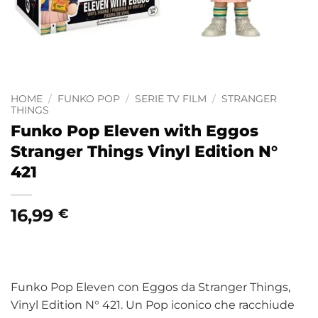
HOME
/
FUNKO POP
/
SERIE TV FILM
/
STRANGER
THINGS
Funko Pop Eleven with Eggos
Stranger Things Vinyl Edition N°
421
16,99
€
Funko Pop Eleven con Eggos da Stranger Things,
Vinyl Edition N° 421. Un Pop iconico che racchiude