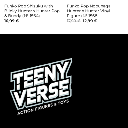
Funko Pop Shizuku with
Funko Pop Nobunaga
Blinky Hunter x Hunter Pop
Hunter x Hunter Vinyl
& Buddy (N° 1564)
Figure (N° 1568)
Il
Il
16,99
€
17,99
€
12,99
€
prezzo
prezzo
originale
attuale
era:
è:
17,99 €.
12,99 €.