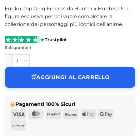
Funko Pop Ging Freecss da Hunter x Hunter. Una
figure esclusiva per chi vuole completare la
collezione dei personaggi più iconici dell’anime.
Trustpilot
6 disponibili
Funko Pop Ging Freecss Hunter x Hunter Vinyl Figure (N° 1
AGGIUNGI AL CARRELLO
Pagamenti 100% Sicuri
Visa
MasterCard
PayPal
Klarna
Apple
Google
Pay
Pay
Postepay