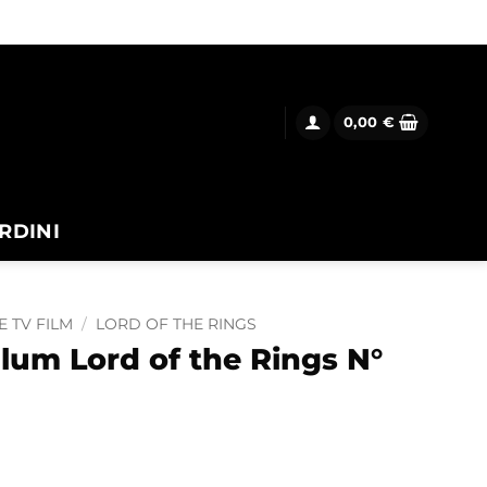
0,00
€
RDINI
E TV FILM
/
LORD OF THE RINGS
lum Lord of the Rings N°