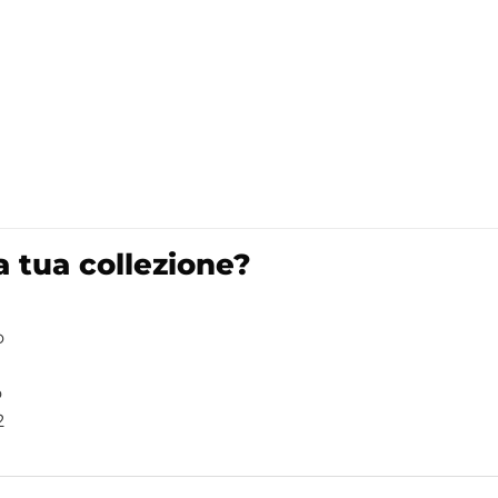
 tua collezione?
o
o
2