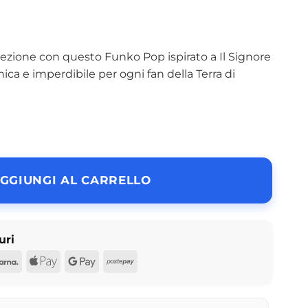
llezione con questo Funko Pop ispirato a Il Signore
nica e imperdibile per ogni fan della Terra di
GGIUNGI AL CARRELLO
uri
d
Pal
Klarna
Apple
Google
Postepay
Pay
Pay