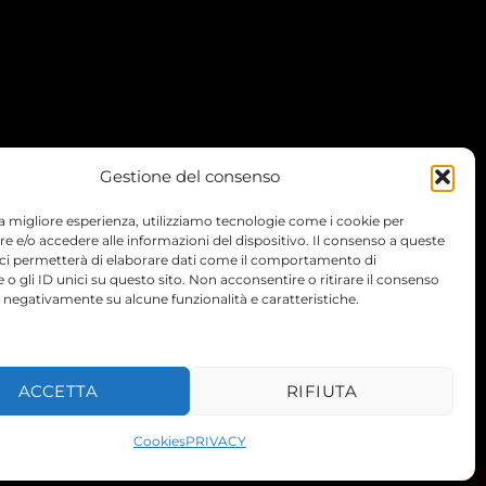
Gestione del consenso
 la migliore esperienza, utilizziamo tecnologie come i cookie per
 e/o accedere alle informazioni del dispositivo. Il consenso a queste
 ci permetterà di elaborare dati come il comportamento di
 o gli ID unici su questo sito. Non acconsentire o ritirare il consenso
e negativamente su alcune funzionalità e caratteristiche.
TERMS
PRIVACY
COOKIES
ACCETTA
RIFIUTA
Cookies
PRIVACY