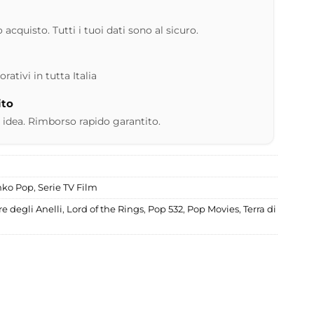
 acquisto. Tutti i tuoi dati sono al sicuro.
ativi in tutta Italia
ito
 idea. Rimborso rapido garantito.
nko Pop
,
Serie TV Film
re degli Anelli
,
Lord of the Rings
,
Pop 532
,
Pop Movies
,
Terra di