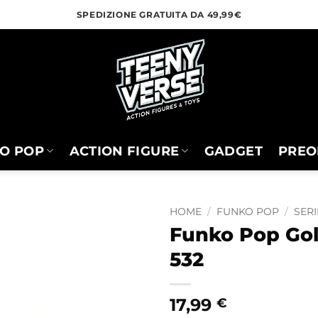
SPEDIZIONE GRATUITA DA 49,99€
O POP
ACTION FIGURE
GADGET
PREO
HOME
/
FUNKO POP
/
SERI
Funko Pop Gol
532
17,99
€