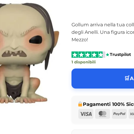
Gollum arriva nella tua co
degli Anelli. Una figura ico
Mezzo!
Trustpilot
1 disponibili
A
Pagamenti 100% Sic
Visa
MasterCar
Pay