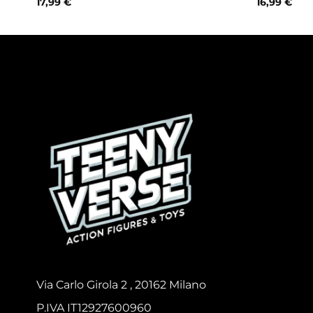
17,99
€
16,99
€
Via Carlo Girola 2 , 20162 Milano
P.IVA IT12927600960