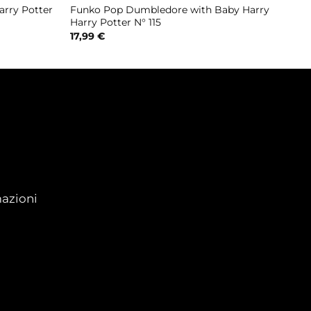
rry Potter
Funko Pop Dumbledore with Baby Harry
Harry Potter N° 115
17,99
€
azioni