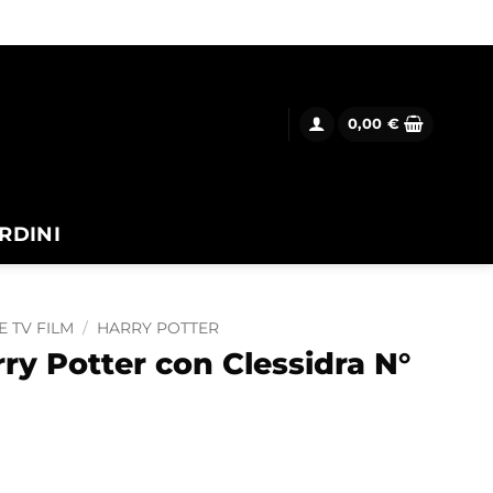
0,00
€
RDINI
E TV FILM
/
HARRY POTTER
y Potter con Clessidra N°