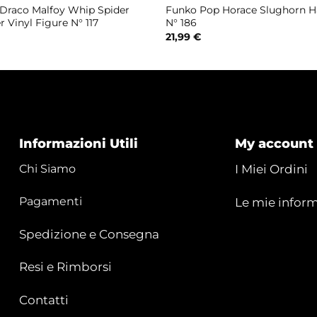
Draco Malfoy Whip Spider
Funko Pop Horace Slughorn Ha
r Vinyl Figure N° 117
N° 186
21,99
€
Informazioni Utili
My account
Chi Siamo
I Miei Ordini
Pagamenti
Le mie inform
Spedizione e Consegna
Resi e Rimborsi
Contatti