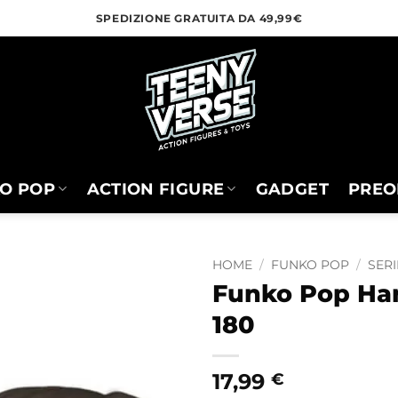
SPEDIZIONE GRATUITA DA 49,99€
O POP
ACTION FIGURE
GADGET
PREO
HOME
/
FUNKO POP
/
SERI
Funko Pop Harr
180
17,99
€