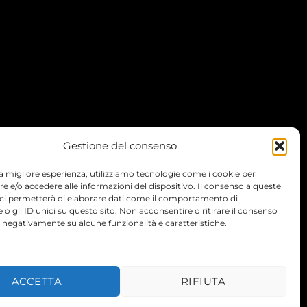
Gestione del consenso
 la migliore esperienza, utilizziamo tecnologie come i cookie per
 e/o accedere alle informazioni del dispositivo. Il consenso a queste
 ci permetterà di elaborare dati come il comportamento di
 o gli ID unici su questo sito. Non acconsentire o ritirare il consenso
e negativamente su alcune funzionalità e caratteristiche.
TERMS
PRIVACY
COOKIES
ACCETTA
RIFIUTA