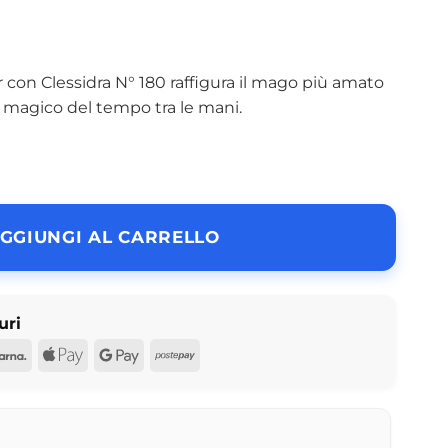
con Clessidra N° 180 raffigura il mago più amato
 magico del tempo tra le mani.
GGIUNGI AL CARRELLO
uri
d
Pal
Klarna
Apple
Google
Postepay
Pay
Pay