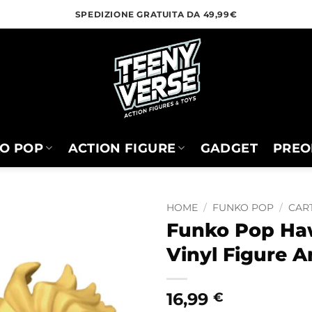
SPEDIZIONE GRATUITA DA 49,99€
O POP
ACTION FIGURE
GADGET
PREO
HOME
/
FUNKO POP
/
CART
Funko Pop Ha
Vinyl Figure A
16,99
€