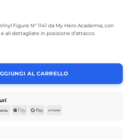
inyl Figure N° 1141 da My Hero Academia, con
i e ali dettagliate in posizione d’attacco.
GGIUNGI AL CARRELLO
uri
d
Pal
Klarna
Apple
Google
Postepay
Pay
Pay