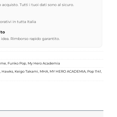
 acquisto. Tutti i tuoi dati sono al sicuro.
ativi in tutta Italia
ito
 idea. Rimborso rapido garantito.
nime
,
Funko Pop
,
My Hero Academia
,
Hawks
,
Keigo Takami
,
MHA
,
MY HERO ACADEMIA
,
Pop 1141
,