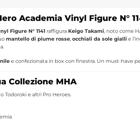
ro Academia Vinyl Figure N° 11
l Figure N° 1141
raffigura
Keigo Takami
, noto come Ha
suo
mantello di piume rosse
,
occhiali da sole gialli
e l’i
a.
inile
e confezionata in box con finestra. Un must-have per 
Tua Collezione MHA
o Todoroki e altri Pro Heroes.
demia