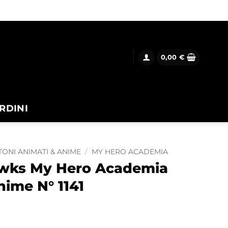
0,00
€
RDINI
ONI ANIMATI & ANIME
/
MY HERO ACADEMIA
wks My Hero Academia
nime N° 1141