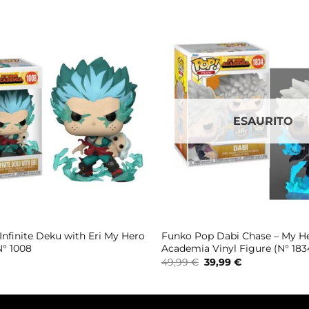
ESAURITO
nfinite Deku with Eri My Hero
Funko Pop Dabi Chase – My H
° 1008
Academia Vinyl Figure (N° 183
Il
Il
49,99
€
39,99
€
prezzo
prezzo
originale
attuale
era:
è:
49,99 €.
39,99 €.