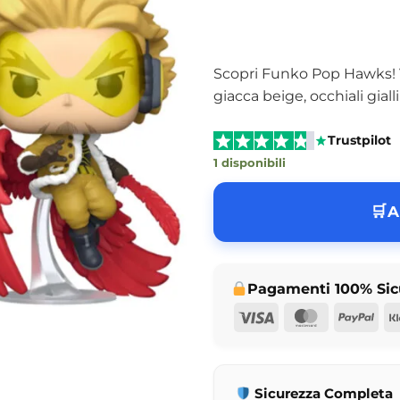
Scopri Funko Pop Hawks! V
giacca beige, occhiali giall
Trustpilot
1 disponibili
A
Pagamenti 100% Sic
Visa
MasterCar
Pay
Sicurezza Completa