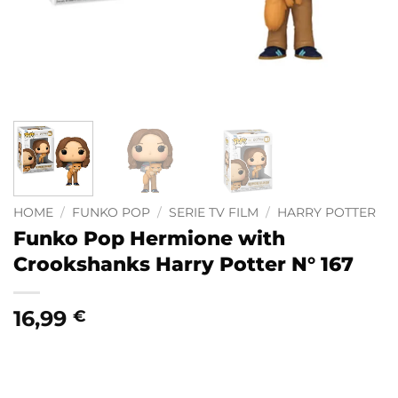
HOME
/
FUNKO POP
/
SERIE TV FILM
/
HARRY POTTER
Funko Pop Hermione with
Crookshanks Harry Potter N° 167
16,99
€