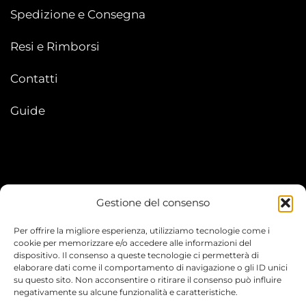
Spedizione e Consegna
Resi e Rimborsi
Contatti
Guide
Gestione del consenso
My account
Per offrire la migliore esperienza, utilizziamo tecnologie come i
I Miei Ordini
cookie per memorizzare e/o accedere alle informazioni del
dispositivo. Il consenso a queste tecnologie ci permetterà di
elaborare dati come il comportamento di navigazione o gli ID unici
Le mie informazioni
su questo sito. Non acconsentire o ritirare il consenso può influire
negativamente su alcune funzionalità e caratteristiche.