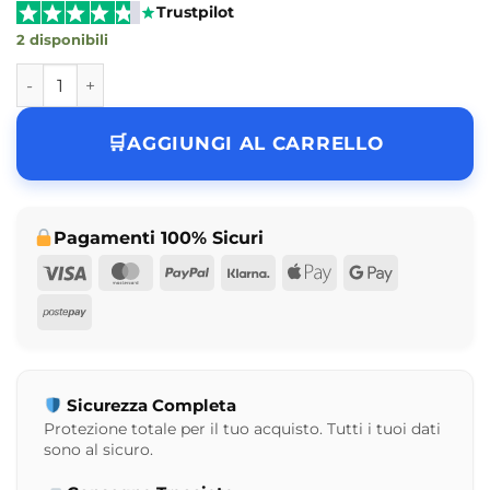
Trustpilot
2 disponibili
Funko Pop Jack Sparrow Opening Pirates of the Caribbean
AGGIUNGI AL CARRELLO
Pagamenti 100% Sicuri
Visa
MasterCard
PayPal
Klarna
Apple
Google
Pay
Pay
Postepay
Sicurezza Completa
Protezione totale per il tuo acquisto. Tutti i tuoi dati
sono al sicuro.