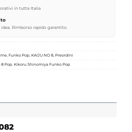
ativi in tutta Italia
ito
 idea. Rimborso rapido garantito.
nime
,
Funko Pop
,
KAIJU NO 8
,
Preordini
 8 Pop
,
Kikoru Shinomiya Funko Pop
2082