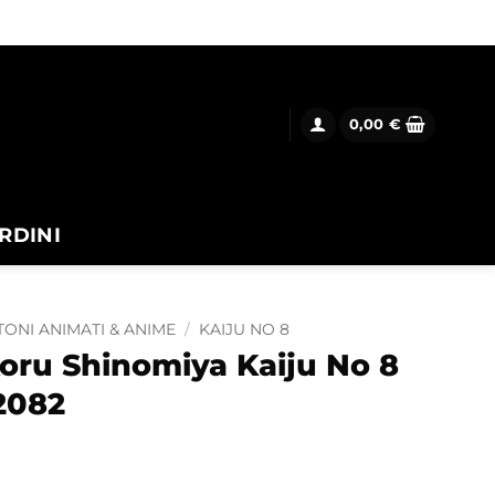
0,00
€
RDINI
ONI ANIMATI & ANIME
/
KAIJU NO 8
oru Shinomiya Kaiju No 8
2082