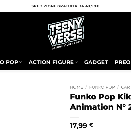
SPEDIZIONE GRATUITA DA 49,99€
O POP
ACTION FIGURE
GADGET
PREO
HOME
/
FUNKO POP
/
CART
Funko Pop Kik
Animation N° 
17,99
€