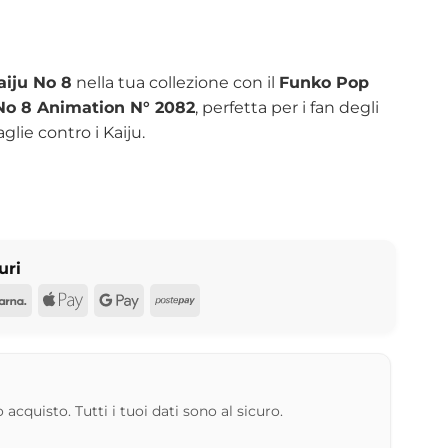
aiju No 8
nella tua collezione con il
Funko Pop
No 8 Animation N° 2082
, perfetta per i fan degli
lie contro i Kaiju.
uri
d
Pal
Klarna
Apple
Google
Postepay
Pay
Pay
 acquisto. Tutti i tuoi dati sono al sicuro.