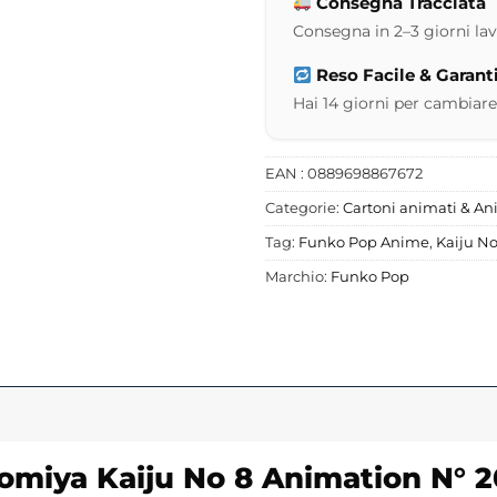
Consegna Tracciata
Consegna in 2–3 giorni lavor
Reso Facile & Garant
Hai 14 giorni per cambiare
EAN : 0889698867672
Categorie:
Cartoni animati & A
Tag:
Funko Pop Anime
,
Kaiju No
Marchio:
Funko Pop
nomiya
Kaiju
No 8 Animation N° 