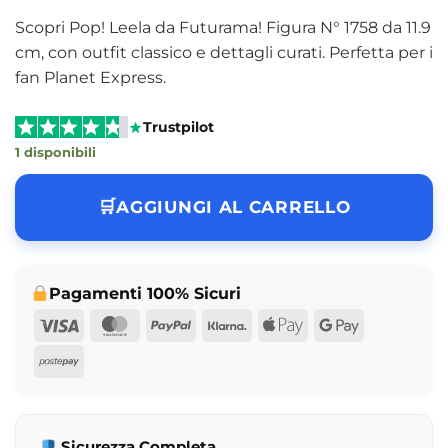
Scopri Pop! Leela da Futurama! Figura N° 1758 da 11.9
cm, con outfit classico e dettagli curati. Perfetta per i
fan Planet Express.
Trustpilot
1 disponibili
AGGIUNGI AL CARRELLO
Pagamenti 100% Sicuri
Visa
MasterCard
PayPal
Klarna
Apple
Google
Pay
Pay
Postepay
Sicurezza Completa