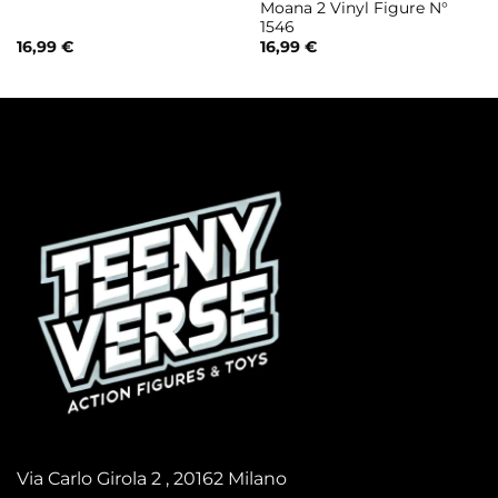
Moana 2 Vinyl Figure N°
1546
16,99
€
16,99
€
Via Carlo Girola 2 , 20162 Milano