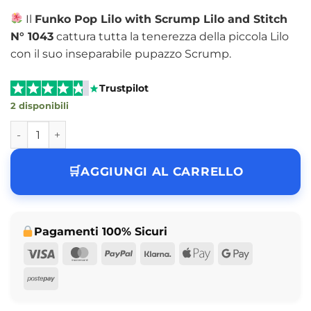
Il
Funko Pop Lilo with Scrump Lilo and Stitch
N° 1043
cattura tutta la tenerezza della piccola Lilo
con il suo inseparabile pupazzo Scrump.
Trustpilot
2 disponibili
Funko Pop Lilo with Scrump Lilo and Stitch N° 1043 quanti
AGGIUNGI AL CARRELLO
Pagamenti 100% Sicuri
Visa
MasterCard
PayPal
Klarna
Apple
Google
Pay
Pay
Postepay