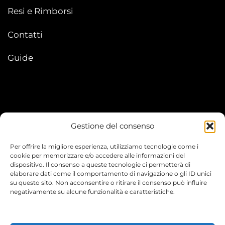
Resi e Rimborsi
Contatti
Guide
Gestione del consenso
My account
Per offrire la migliore esperienza, utilizziamo tecnologie come i
I Miei Ordini
cookie per memorizzare e/o accedere alle informazioni del
dispositivo. Il consenso a queste tecnologie ci permetterà di
elaborare dati come il comportamento di navigazione o gli ID unici
Le mie informazioni
su questo sito. Non acconsentire o ritirare il consenso può influire
negativamente su alcune funzionalità e caratteristiche.