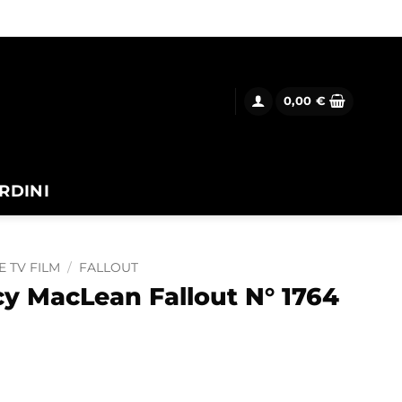
0,00
€
RDINI
E TV FILM
/
FALLOUT
y MacLean Fallout N° 1764