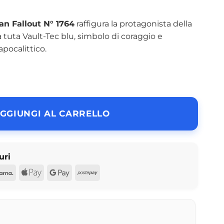
n Fallout N° 1764
raffigura la protagonista della
ca tuta Vault-Tec blu, simbolo di coraggio e
pocalittico.
GGIUNGI AL CARRELLO
uri
d
Pal
Klarna
Apple
Google
Postepay
Pay
Pay