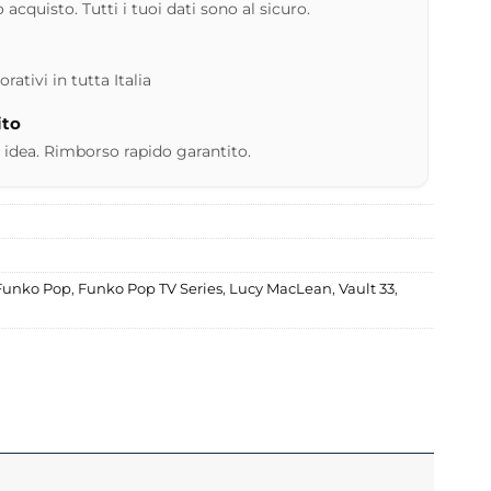
 acquisto. Tutti i tuoi dati sono al sicuro.
ativi in tutta Italia
ito
 idea. Rimborso rapido garantito.
 Funko Pop
,
Funko Pop TV Series
,
Lucy MacLean
,
Vault 33
,