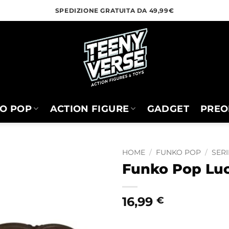
SPEDIZIONE GRATUITA DA 49,99€
O POP
ACTION FIGURE
GADGET
PREO
HOME
/
FUNKO POP
/
SERI
Funko Pop Luc
16,99
€