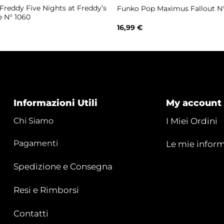
reddy Five Nights at Freddy’s
Funko Pop Maximus Fallout N°
e N° 1060
16,99
€
Informazioni Utili
My account
Chi Siamo
I Miei Ordini
Pagamenti
Le mie inform
Spedizione e Consegna
Resi e Rimborsi
Contatti