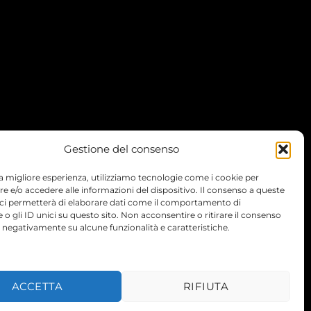
Gestione del consenso
 la migliore esperienza, utilizziamo tecnologie come i cookie per
 e/o accedere alle informazioni del dispositivo. Il consenso a queste
 ci permetterà di elaborare dati come il comportamento di
 o gli ID unici su questo sito. Non acconsentire o ritirare il consenso
e negativamente su alcune funzionalità e caratteristiche.
TERMS
PRIVACY
COOKIES
ACCETTA
RIFIUTA