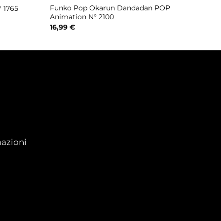
Funko Pop Okarun Dandadan POP
 1765
Animation N° 2100
16,99
€
azioni