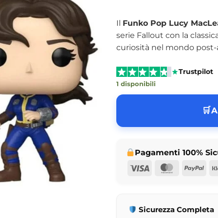
Il
Funko Pop Lucy MacLea
serie Fallout con la classi
curiosità nel mondo post-a
Trustpilot
1 disponibili
A
Pagamenti 100% Sic
Visa
MasterCar
Pay
Sicurezza Completa