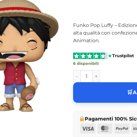
Funko Pop Luffy – Edizion
alta qualità con confezione
Animation.
Trustpilot
6 disponibili
Funko Pop Luffy – One Piece 
A
Pagamenti 100% Sic
Visa
MasterCar
Pay