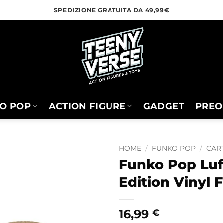
SPEDIZIONE GRATUITA DA 49,99€
O POP
ACTION FIGURE
GADGET
PREO
HOME
/
FUNKO POP
/
CART
Funko Pop Luf
Edition Vinyl F
16,99
€