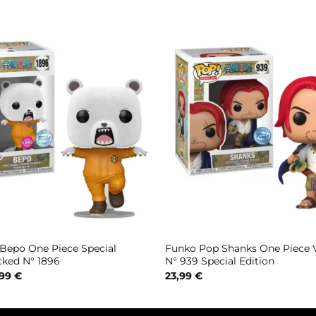
Bepo One Piece Special
Funko Pop Shanks One Piece V
cked N° 1896
N° 939 Special Edition
Il
,99
€
23,99
€
ezzo
prezzo
ginale
attuale
:
è:
,99 €.
19,99 €.