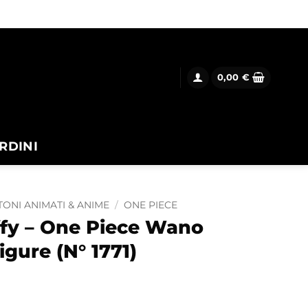
0,00
€
RDINI
ONI ANIMATI & ANIME
/
ONE PIECE
fy – One Piece Wano
igure (N° 1771)