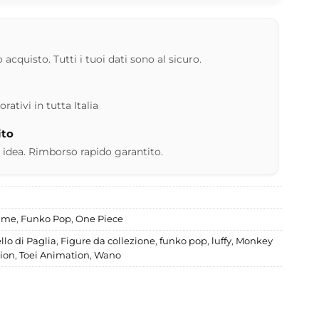
 acquisto. Tutti i tuoi dati sono al sicuro.
ativi in tutta Italia
ito
 idea. Rimborso rapido garantito.
nime
,
Funko Pop
,
One Piece
lo di Paglia
,
Figure da collezione
,
funko pop
,
luffy
,
Monkey
ion
,
Toei Animation
,
Wano