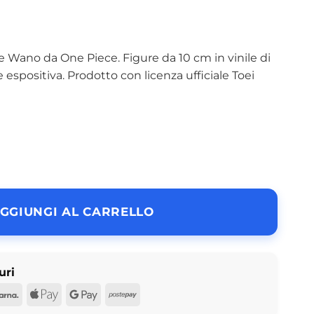
e Wano da One Piece. Figure da 10 cm in vinile di
 espositiva. Prodotto con licenza ufficiale Toei
Wano Edition Vinyl Figure (N° 1771) quantità
GGIUNGI AL CARRELLO
uri
d
Pal
Klarna
Apple
Google
Postepay
Pay
Pay