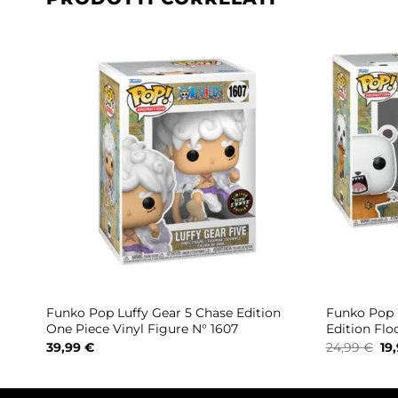
Wano
Funko Pop Luffy Gear 5 Chase Edition
Funko Pop 
One Piece Vinyl Figure N° 1607
Edition Flo
Il
39,99
€
24,99
€
19
pr
ori
era
24