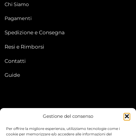
Chi Siamo
Pagamenti
Spedizione e Consegna
Resi e Rimborsi
Contatti
Guide
Gestione del consenso
My account
Per offrire la migliore esperienza, utilizziamo tecnologie come i
I Miei Ordini
cookie per memorizzare e/o accedere alle informazioni del