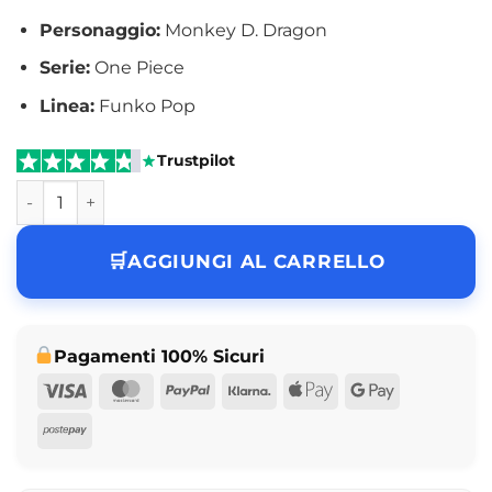
Personaggio:
Monkey D. Dragon
Serie:
One Piece
Linea:
Funko Pop
Trustpilot
Funko Pop Monkey D. Dragon One Piece N° 2206 quantità
AGGIUNGI AL CARRELLO
Pagamenti 100% Sicuri
Visa
MasterCard
PayPal
Klarna
Apple
Google
Pay
Pay
Postepay