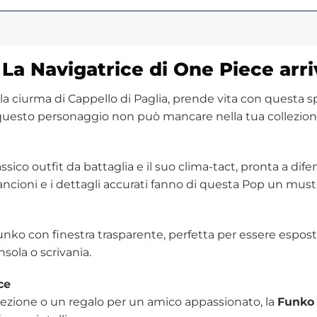
a Navigatrice di One Piece arriv
ella ciurma di Cappello di Paglia, prende vita con questa 
 questo personaggio non può mancare nella tua collezion
ico outfit da battaglia e il suo clima-tact, pronta a difend
rancioni e i dettagli accurati fanno di questa Pop un mus
 Funko con finestra trasparente, perfetta per essere esp
sola o scrivania.
ce
llezione o un regalo per un amico appassionato, la
Funko