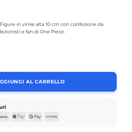
igure in vinile alta 10 cm con confezione da
lezionisti e fan di One Piece.
72 – Figura in Vinile da Collezione quantità
GGIUNGI AL CARRELLO
uri
d
Pal
Klarna
Apple
Google
Postepay
Pay
Pay