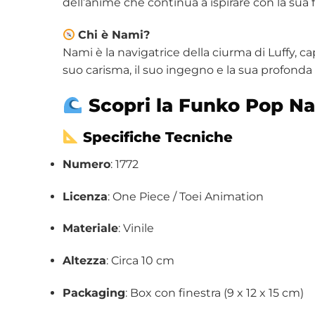
dell’anime che continua a ispirare con la sua f
Chi è Nami?
Nami è la navigatrice della ciurma di Luffy, c
suo carisma, il suo ingegno e la sua profonda 
Scopri la Funko Pop Nam
Specifiche Tecniche
Numero
: 1772
Licenza
: One Piece / Toei Animation
Materiale
: Vinile
Altezza
: Circa 10 cm
Packaging
: Box con finestra (9 x 12 x 15 cm)