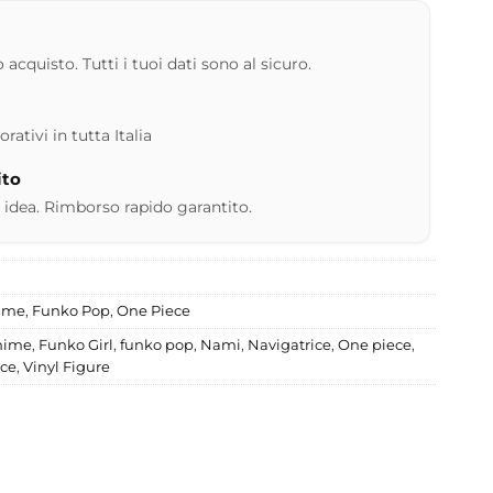
 acquisto. Tutti i tuoi dati sono al sicuro.
ativi in tutta Italia
ito
 idea. Rimborso rapido garantito.
nime
,
Funko Pop
,
One Piece
nime
,
Funko Girl
,
funko pop
,
Nami
,
Navigatrice
,
One piece
,
ece
,
Vinyl Figure