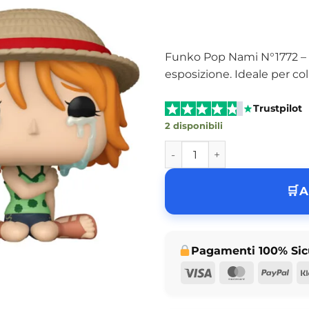
Funko Pop Nami N°1772 – F
esposizione. Ideale per col
Trustpilot
2 disponibili
Funko Pop Nami One Piece 17
A
Pagamenti 100% Sic
Visa
MasterCar
Pay