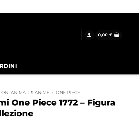
0,00
€
RDINI
ONI ANIMATI & ANIME
/
ONE PIECE
i One Piece 1772 – Figura
llezione