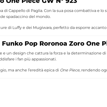
ro
One Piece
GW N° 923
ma di Cappello di Paglia. Con la sua posa combattiva e lo 
rande spadaccino del mondo.
re di Luffy e dei Mugiwara, perfetto da esporre accanto 
 il Funko Pop Roronoa Zoro One 
e un design che cattura la forza e la determinazione di Zo
ddisfare i fan più appassionati.
gio, ma anche l’eredità epica di
One Piece
, rendendo ogn