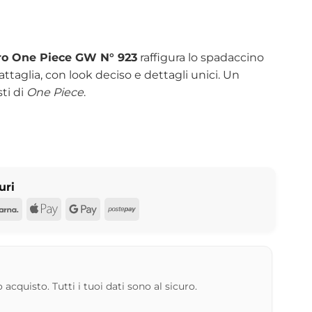
ro One Piece GW N° 923
raffigura lo spadaccino
ttaglia, con look deciso e dettagli unici. Un
ti di
One Piece
.
uri
d
Pal
Klarna
Apple
Google
Postepay
Pay
Pay
 acquisto. Tutti i tuoi dati sono al sicuro.