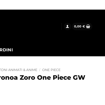
0,00
€
RDINI
ONI ANIMATI & ANIME
/
ONE PIECE
ronoa Zoro One Piece GW