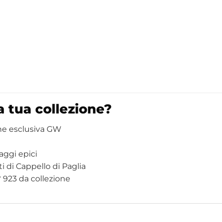
 tua collezione?
ne esclusiva GW
aggi epici
i di Cappello di Paglia
923 da collezione