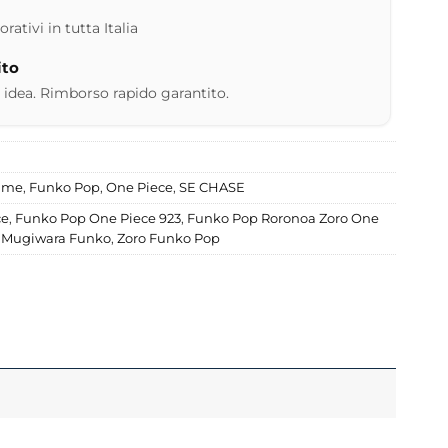
ativi in tutta Italia
ito
 idea. Rimborso rapido garantito.
nime
,
Funko Pop
,
One Piece
,
SE CHASE
ce
,
Funko Pop One Piece 923
,
Funko Pop Roronoa Zoro One
,
Mugiwara Funko
,
Zoro Funko Pop