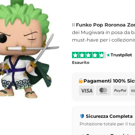
Il
Funko Pop Roronoa Zo
dei Mugiwara in posa da ba
must-have per i collezionis
Trustpilot
Esaurito
Pagamenti 100% Sic
Visa
MasterCar
Pay
Sicurezza Completa
Protezione totale per il tuo