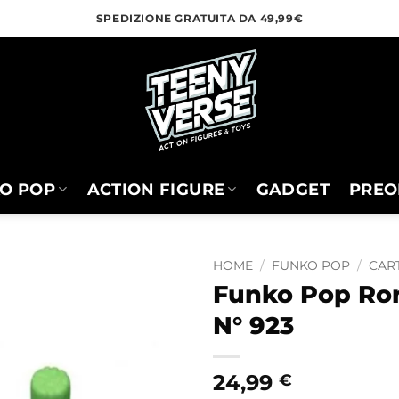
SPEDIZIONE GRATUITA DA 49,99€
O POP
ACTION FIGURE
GADGET
PREO
HOME
/
FUNKO POP
/
CART
Funko Pop Ro
N° 923
24,99
€