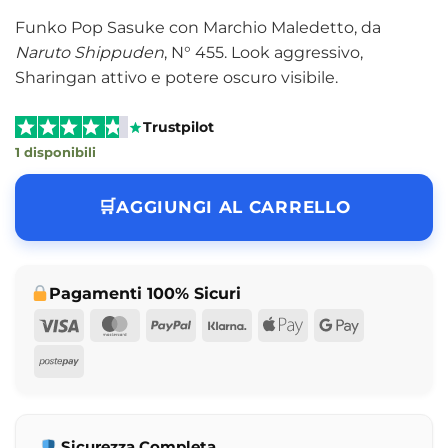
22,99 €.
16,99 €.
Funko Pop Sasuke con Marchio Maledetto, da
Naruto Shippuden
, N° 455. Look aggressivo,
Sharingan attivo e potere oscuro visibile.
Trustpilot
1 disponibili
AGGIUNGI AL CARRELLO
Pagamenti 100% Sicuri
Visa
MasterCard
PayPal
Klarna
Apple
Google
Pay
Pay
Postepay
Sicurezza Completa