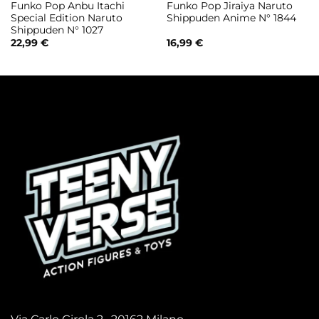
Funko Pop Anbu Itachi
Funko Pop Jiraiya Naruto
Special Edition Naruto
Shippuden Anime N° 1844
Shippuden N° 1027
22,99
€
16,99
€