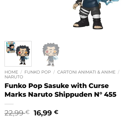
HOME
/
FUNKO POP
/
CARTONI ANIMATI & ANIME
/
NARUTO
Funko Pop Sasuke with Curse
Marks Naruto Shippuden N° 455
Il
Il
22,99
16,99
€
€
prezzo
prezzo
originale
attuale
era:
è: