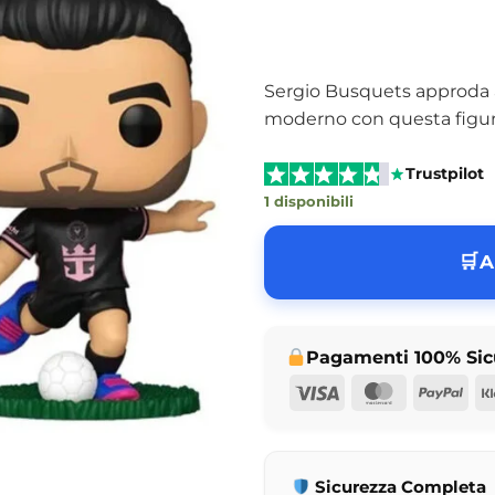
Sergio Busquets approda a 
moderno con questa figure
Trustpilot
1 disponibili
A
Pagamenti 100% Sic
Visa
MasterCar
Pay
Sicurezza Completa