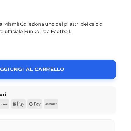
Miami! Colleziona uno dei pilastri del calcio
 ufficiale Funko Pop Football.
GGIUNGI AL CARRELLO
uri
d
Pal
Klarna
Apple
Google
Postepay
Pay
Pay