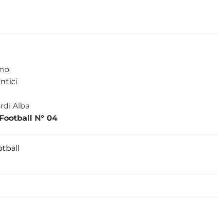
rno
ntici
rdi Alba
Football N° 04
tball