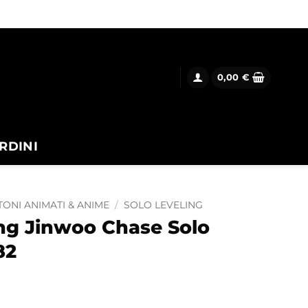
0,00
€
RDINI
ONI ANIMATI & ANIME
/
SOLO LEVELING
g Jinwoo Chase Solo
82