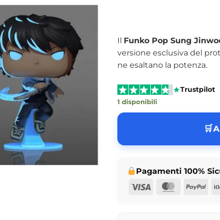
Il
Funko Pop Sung Jinwoo
versione esclusiva del pro
ne esaltano la potenza.
Trustpilot
1 disponibili
A
Pagamenti 100% Sic
Visa
MasterCar
Pay