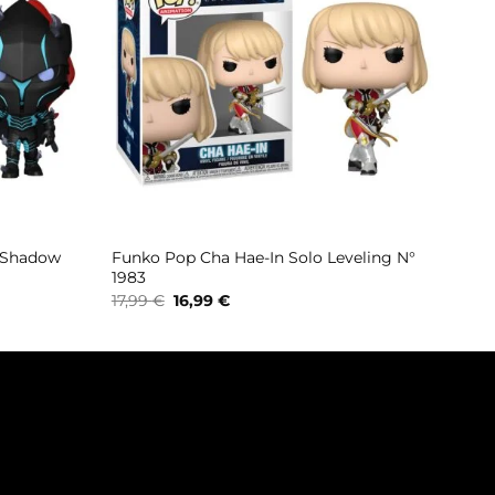
g Shadow
Funko Pop Cha Hae-In Solo Leveling N°
1983
Il
Il
17,99
€
16,99
€
prezzo
prezzo
originale
attuale
era:
è:
17,99 €.
16,99 €.