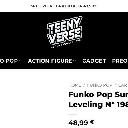
SPEDIZIONE GRATUITA DA 49,99€
O POP
ACTION FIGURE
GADGET
PREO
HOME
/
FUNKO POP
/
CART
Funko Pop Sun
Leveling N° 19
48,99
€