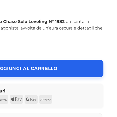
 Chase Solo Leveling N° 1982
presenta la
tagonista, avvolta da un’aura oscura e dettagli che
GGIUNGI AL CARRELLO
uri
d
Pal
Klarna
Apple
Google
Postepay
Pay
Pay