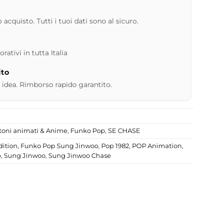
 acquisto. Tutti i tuoi dati sono al sicuro.
ativi in tutta Italia
ito
 idea. Rimborso rapido garantito.
toni animati & Anime
,
Funko Pop
,
SE CHASE
dition
,
Funko Pop Sung Jinwoo
,
Pop 1982
,
POP Animation
,
p
,
Sung Jinwoo
,
Sung Jinwoo Chase