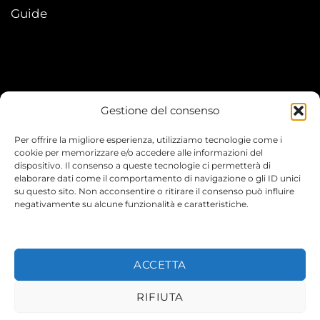
Guide
Gestione del consenso
My account
Per offrire la migliore esperienza, utilizziamo tecnologie come i
I Miei Ordini
cookie per memorizzare e/o accedere alle informazioni del
dispositivo. Il consenso a queste tecnologie ci permetterà di
elaborare dati come il comportamento di navigazione o gli ID unici
Le mie informazioni
su questo sito. Non acconsentire o ritirare il consenso può influire
negativamente su alcune funzionalità e caratteristiche.
ACCETTA
© 2026 TEENYVERSE
RIFIUTA