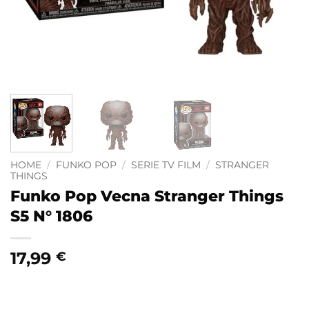
HOME
/
FUNKO POP
/
SERIE TV FILM
/
STRANGER
THINGS
Funko Pop Vecna Stranger Things
S5 N° 1806
17,99
€