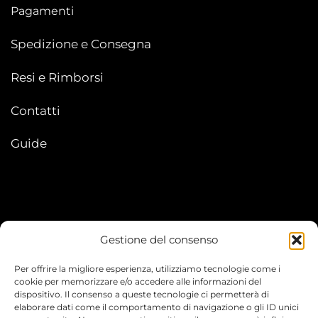
Pagamenti
Spedizione e Consegna
Resi e Rimborsi
Contatti
Guide
Gestione del consenso
My account
Per offrire la migliore esperienza, utilizziamo tecnologie come i
I Miei Ordini
cookie per memorizzare e/o accedere alle informazioni del
dispositivo. Il consenso a queste tecnologie ci permetterà di
elaborare dati come il comportamento di navigazione o gli ID unici
Le mie informazioni