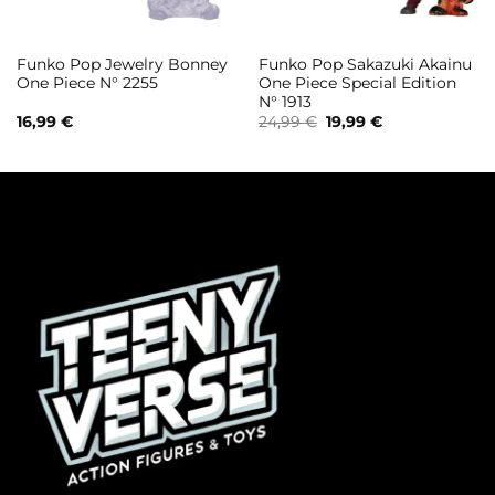
Funko Pop Jewelry Bonney
Funko Pop Sakazuki Akainu
One Piece N° 2255
One Piece Special Edition
N° 1913
Il
Il
16,99
€
24,99
€
19,99
€
prezzo
prezzo
originale
attuale
era:
è:
24,99 €.
19,99 €.