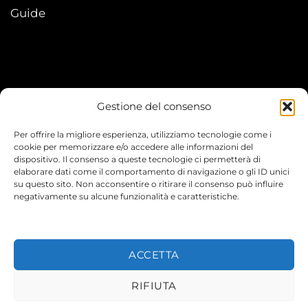
Guide
Gestione del consenso
My account
Per offrire la migliore esperienza, utilizziamo tecnologie come i
I Miei Ordini
cookie per memorizzare e/o accedere alle informazioni del
dispositivo. Il consenso a queste tecnologie ci permetterà di
elaborare dati come il comportamento di navigazione o gli ID unici
Le mie informazioni
su questo sito. Non acconsentire o ritirare il consenso può influire
negativamente su alcune funzionalità e caratteristiche.
ACCETTA
© 2026 TEENYVERSE
RIFIUTA