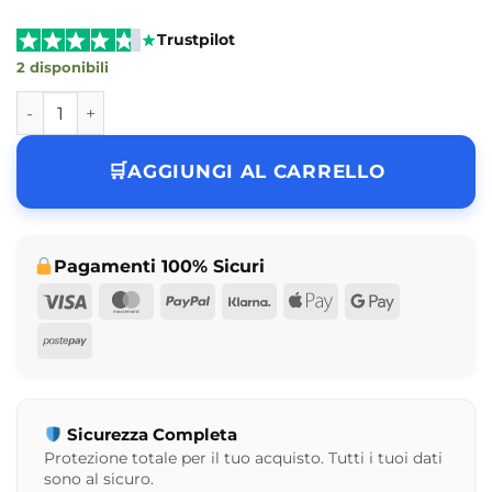
Trustpilot
2 disponibili
Funko Pop Zombie Hunter Spidey Marvel What If N° 945 q
AGGIUNGI AL CARRELLO
Pagamenti 100% Sicuri
Visa
MasterCard
PayPal
Klarna
Apple
Google
Pay
Pay
Postepay
Sicurezza Completa
Protezione totale per il tuo acquisto. Tutti i tuoi dati
sono al sicuro.