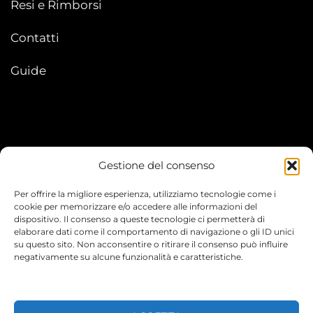
Resi e Rimborsi
Contatti
Guide
Gestione del consenso
My account
Per offrire la migliore esperienza, utilizziamo tecnologie come i
I Miei Ordini
cookie per memorizzare e/o accedere alle informazioni del
dispositivo. Il consenso a queste tecnologie ci permetterà di
elaborare dati come il comportamento di navigazione o gli ID unici
Le mie informazioni
su questo sito. Non acconsentire o ritirare il consenso può influire
negativamente su alcune funzionalità e caratteristiche.