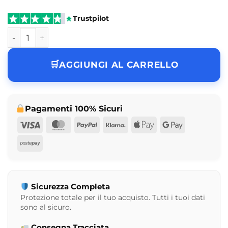
Trustpilot
Funko Portachiav – Naruto – Naruto Uzumaki - Pocket Pop
AGGIUNGI AL CARRELLO
Pagamenti 100% Sicuri
Visa
MasterCard
PayPal
Klarna
Apple
Google
Pay
Pay
Postepay
Sicurezza Completa
Protezione totale per il tuo acquisto. Tutti i tuoi dati
sono al sicuro.
Consegna Tracciata