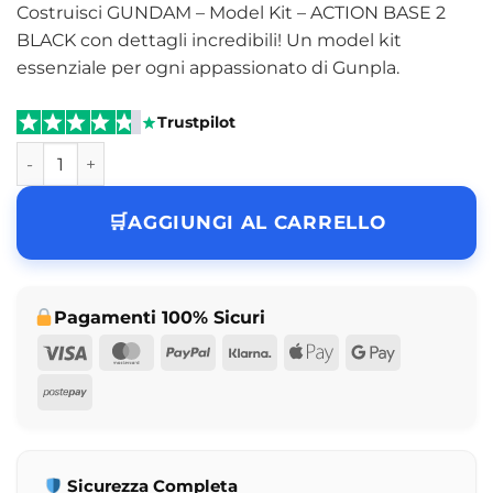
Costruisci GUNDAM – Model Kit – ACTION BASE 2
BLACK con dettagli incredibili! Un model kit
essenziale per ogni appassionato di Gunpla.
Trustpilot
GUNDAM - Model Kit - ACTION BASE 2 BLACK quantità
AGGIUNGI AL CARRELLO
Pagamenti 100% Sicuri
Visa
MasterCard
PayPal
Klarna
Apple
Google
Pay
Pay
Postepay
Sicurezza Completa