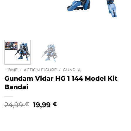
HOME
/
ACTION FIGURE
/
GUNPLA
Gundam Vidar HG 1 144 Model Kit
Bandai
Il
Il
24,99
19,99
€
€
prezzo
prezzo
originale
attuale
era:
è: