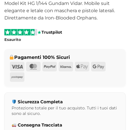
24,99 €.
19,99 €.
Model Kit HG 1/144 Gundam Vidar. Mobile suit
elegante e letale con maschera e pistole laterali.
Direttamente da Iron-Blooded Orphans.
Trustpilot
Esaurito
Pagamenti 100% Sicuri
Visa
MasterCard
PayPal
Klarna
Apple
Google
Pay
Pay
Postepay
Sicurezza Completa
Protezione totale per il tuo acquisto. Tutti i tuoi dati
sono al sicuro.
Consegna Tracciata