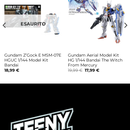
ESAURITO
Gundam Z’Gock E MSM-07E
Gundam Aerial Model Kit
HGUC 1/144 Model Kit
HG 1/144 Bandai The Witch
Bandai
From Mercury
Il
Il
18,99
€
19,99
€
17,99
€
prezzo
prezzo
originale
attuale
era:
è:
19,99 €.
17,99 €.