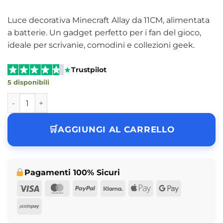
Luce decorativa Minecraft Allay da 11CM, alimentata
a batterie. Un gadget perfetto per i fan del gioco,
ideale per scrivanie, comodini e collezioni geek.
Trustpilot
5 disponibili
Minecraft Allay Icon Light – 11CM Battery-Powered Collect
AGGIUNGI AL CARRELLO
Pagamenti 100% Sicuri
Visa
MasterCard
PayPal
Klarna
Apple
Google
Pay
Pay
Postepay