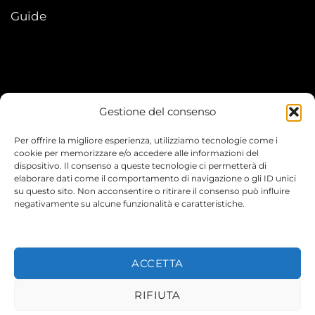
Guide
Gestione del consenso
My account
Per offrire la migliore esperienza, utilizziamo tecnologie come i
I Miei Ordini
cookie per memorizzare e/o accedere alle informazioni del
dispositivo. Il consenso a queste tecnologie ci permetterà di
elaborare dati come il comportamento di navigazione o gli ID unici
Le mie informazioni
su questo sito. Non acconsentire o ritirare il consenso può influire
negativamente su alcune funzionalità e caratteristiche.
ACCETTA
© 2026 TEENYVERSE
RIFIUTA