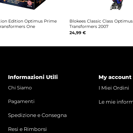
tion Edition Optimus Prime
Blokees Classic Class Optimu
Transformers One
Transformers 2007
24,99
€
Informazioni Utili
My account
Chi Siamo
I Miei Ordini
Pagamenti
Le mie inform
Spedizione e Consegna
Resi e Rimborsi