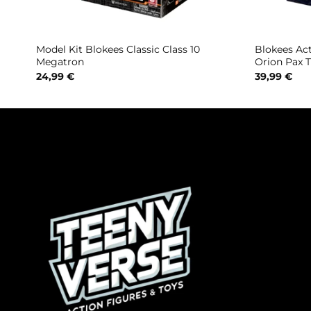
l
Model Kit Blokees Classic Class 10
Blokees Ac
Megatron
Orion Pax 
24,99
€
39,99
€