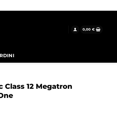
0,00
€
RDINI
c Class 12 Megatron
 One