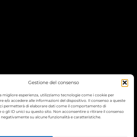
Gestione del consenso
 la migliore esperienza, utilizziamo tecnologie come i cookie per
 e/o accedere alle informazioni del dispositivo. Il consenso a queste
 ci permetterà di elaborare dati come il comportamento di
 o gli ID unici su questo sito. Non acconsentire o ritirare il consenso
e negativamente su alcune funzionalità e caratteristiche.
TERMS
PRIVACY
COOKIES