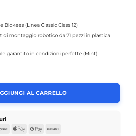
 Blokees (Linea Classic Class 12)
t di montaggio robotico da 71 pezzi in plastica
le garantito in condizioni perfette (Mint)
GGIUNGI AL CARRELLO
uri
d
Pal
Klarna
Apple
Google
Postepay
Pay
Pay