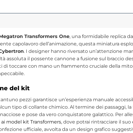
 Megatron Transformers One
, una formidabile replica da
ecente capolavoro dell’animazione, questa miniatura esplo
Cybertron
. I designer hanno riversato un’attenzione mani
ltà assoluta il possente cannone a fusione sul braccio d
ati di toccare con mano un frammento cruciale della mit
mpeccabile.
ne del kit
tantuno pezzi garantisce un’esperienza manuale accessibi
cun tipo di collante chimico. Al termine dei passaggi, la
cciose e pose da vero conquistatore galattico. Per allesti
 ai model kit Transformers
, dove potrai rintracciare il 
nfezione ufficiale, avvolta da un design grafico suggesti