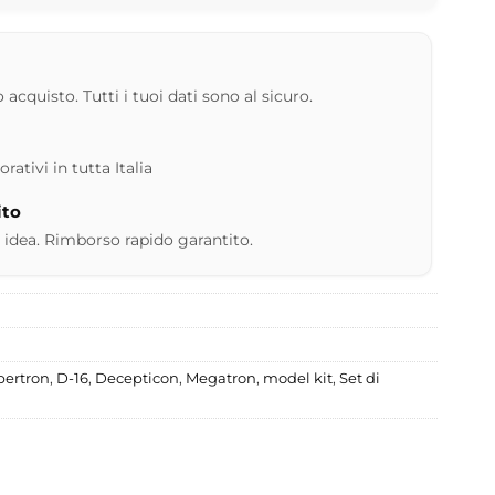
 acquisto. Tutti i tuoi dati sono al sicuro.
ativi in tutta Italia
ito
 idea. Rimborso rapido garantito.
bertron
,
D-16
,
Decepticon
,
Megatron
,
model kit
,
Set di