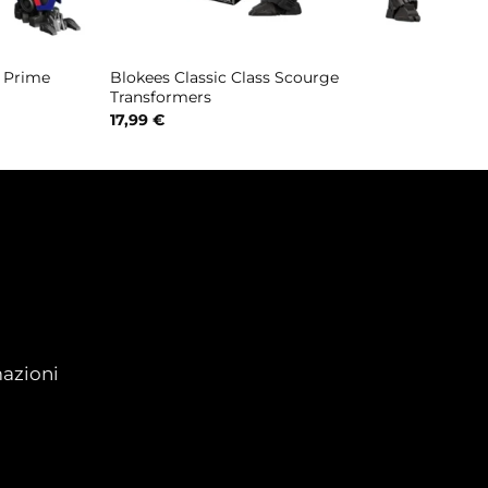
s Prime
Blokees Classic Class Scourge
Transformers
17,99
€
azioni