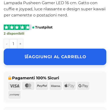
Lampada Pusheen Gamer LED 16 cm. Gatto con
cuffie e joypad, luce rilassante e design super kawaii
per camerette o postazioni nerd.
Trustpilot
2 disponibili
Pusheen Gamer Lampada Decorativa LED 16 cm Kawaii qu
AGGIUNGI AL CARRELLO
Pagamenti 100% Sicuri
Visa
MasterCard
PayPal
Klarna
Apple
Google
Pay
Pay
Postepay