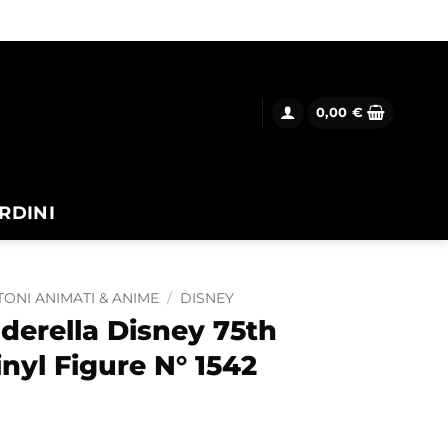
0,00
€
RDINI
ONI ANIMATI & ANIME
/
DISNEY
derella Disney 75th
nyl Figure N° 1542