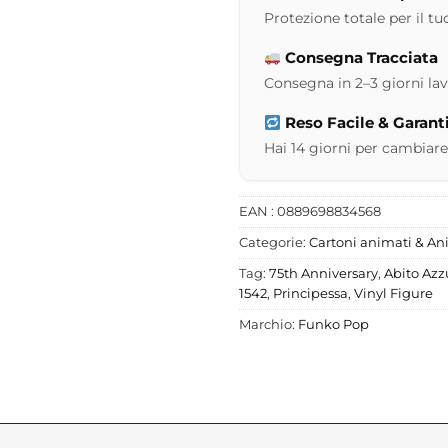
Protezione totale per il tuo
Consegna Tracciata
Consegna in 2–3 giorni lavor
Reso Facile & Garant
Hai 14 giorni per cambiare
EAN : 0889698834568
Categorie:
Cartoni animati & A
Tag:
75th Anniversary
,
Abito Azz
1542
,
Principessa
,
Vinyl Figure
Marchio:
Funko Pop