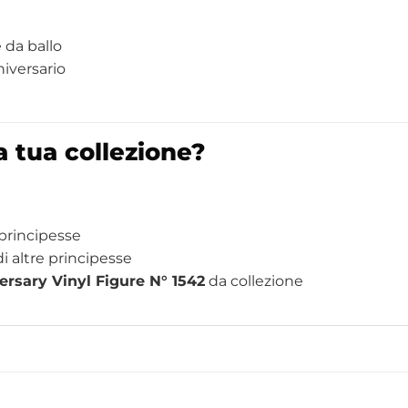
e da ballo
niversario
a tua collezione?
 principesse
i altre principesse
rsary Vinyl Figure N° 1542
da collezione