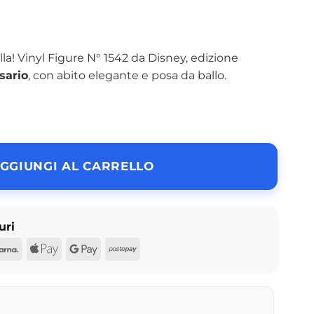
a! Vinyl Figure N° 1542 da Disney, edizione
sario
, con abito elegante e posa da ballo.
GGIUNGI AL CARRELLO
uri
d
Pal
Klarna
Apple
Google
Postepay
Pay
Pay