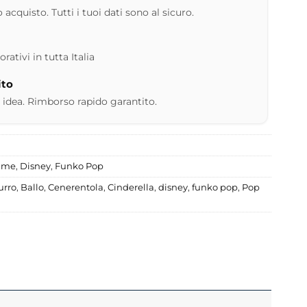
 acquisto. Tutti i tuoi dati sono al sicuro.
ativi in tutta Italia
ito
 idea. Rimborso rapido garantito.
nime
,
Disney
,
Funko Pop
urro
,
Ballo
,
Cenerentola
,
Cinderella
,
disney
,
funko pop
,
Pop