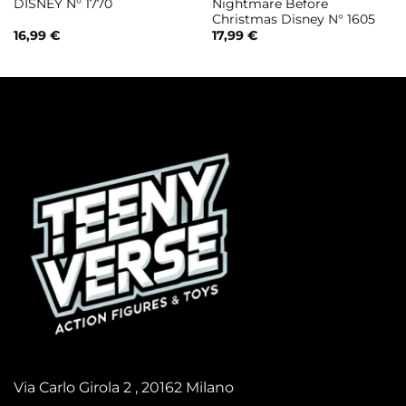
DISNEY N° 1770
Nightmare Before
Christmas Disney N° 1605
16,99
€
17,99
€
Via Carlo Girola 2 , 20162 Milano