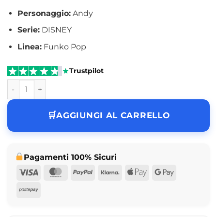
Personaggio:
Andy
Serie:
DISNEY
Linea:
Funko Pop
Trustpilot
Funko Pop Andy Toy Story 30th Anniversary DISNEY N° 159
AGGIUNGI AL CARRELLO
Pagamenti 100% Sicuri
Visa
MasterCard
PayPal
Klarna
Apple
Google
Pay
Pay
Postepay