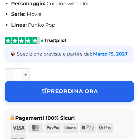
Personaggio:
Coraline with Doll
Serie:
Movie
Linea:
Funko Pop
Trustpilot
Spedizione prevista a partire dal:
Marzo 15, 2027
Funko Pop Coraline with Doll Movie N° 1973 quantità
PREORDINA ORA
Pagamenti 100% Sicuri
Visa
MasterCard
PayPal
Klarna
Apple
Google
Pay
Pay
Postepay