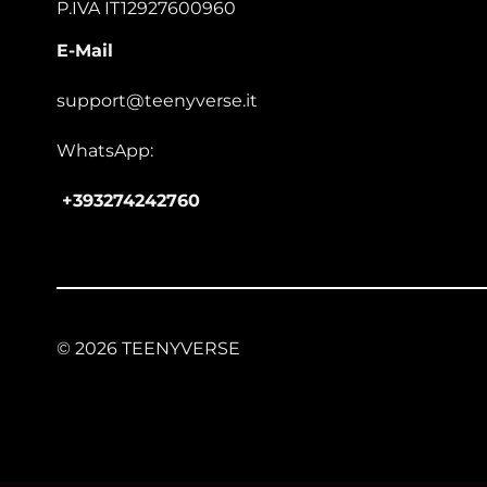
P.IVA IT12927600960
E-Mail
support@teenyverse.it
WhatsApp:
+393274242760
© 2026 TEENYVERSE