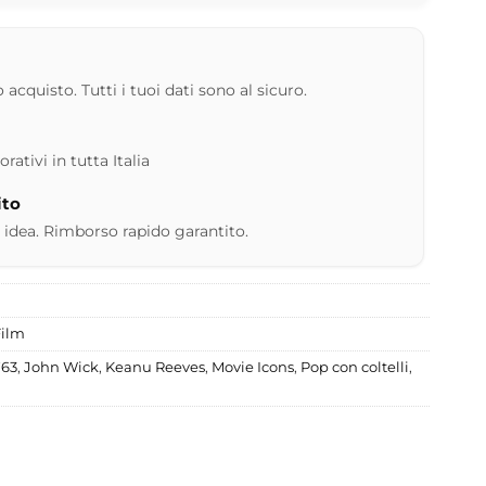
 acquisto. Tutti i tuoi dati sono al sicuro.
ativi in tutta Italia
ito
 idea. Rimborso rapido garantito.
Film
763
,
John Wick
,
Keanu Reeves
,
Movie Icons
,
Pop con coltelli
,