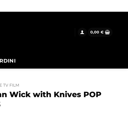
0,00
€
RDINI
E TV FILM
hn Wick with Knives POP
3