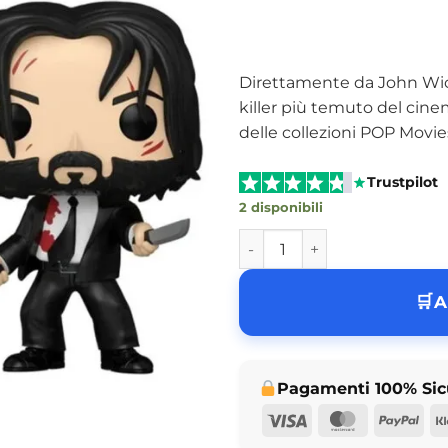
Direttamente da John Wick
killer più temuto del cinem
delle collezioni POP Movie
Trustpilot
2 disponibili
Funko Pop John Wick with K
A
Pagamenti 100% Sic
Visa
MasterCar
Pay