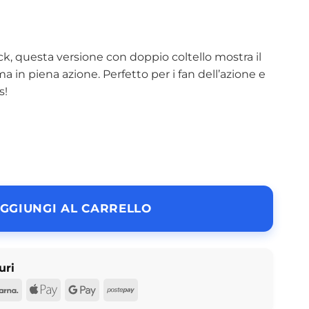
, questa versione con doppio coltello mostra il
a in piena azione. Perfetto per i fan dell’azione e
s!
nives POP Movies N° 1763 quantità
GGIUNGI AL CARRELLO
uri
d
Pal
Klarna
Apple
Google
Postepay
Pay
Pay