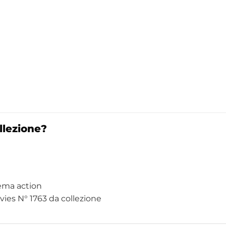
llezione?
nema action
es N° 1763 da collezione