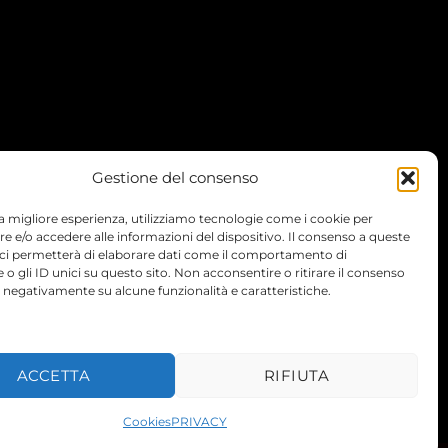
Gestione del consenso
 la migliore esperienza, utilizziamo tecnologie come i cookie per
 e/o accedere alle informazioni del dispositivo. Il consenso a queste
 ci permetterà di elaborare dati come il comportamento di
 o gli ID unici su questo sito. Non acconsentire o ritirare il consenso
e negativamente su alcune funzionalità e caratteristiche.
TERMS
PRIVACY
COOKIES
ACCETTA
RIFIUTA
Cookies
PRIVACY