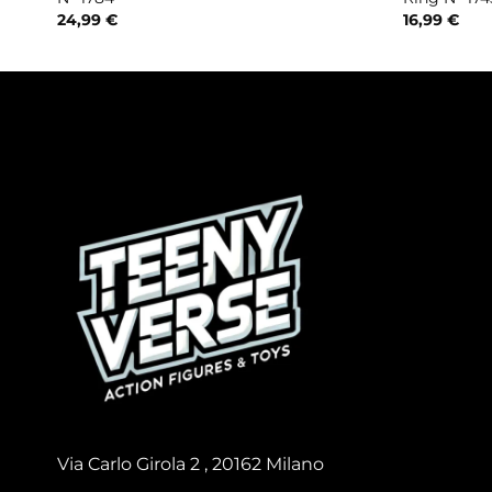
24,99
€
16,99
€
Via Carlo Girola 2 , 20162 Milano