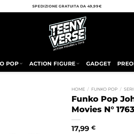
SPEDIZIONE GRATUITA DA 49,99€
O POP
ACTION FIGURE
GADGET
PREO
HOME
/
FUNKO POP
/
SERI
Funko Pop Jo
Movies N° 176
17,99
€