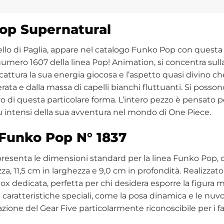
Pop Supernatural
pello di Paglia, appare nel catalogo Funko Pop con questa f
numero 1607 della linea Pop! Animation, si concentra sul
 cattura la sua energia giocosa e l’aspetto quasi divino c
ata e dalla massa di capelli bianchi fluttuanti. Si posson
o di questa particolare forma. L’intero pezzo è pensato per 
 intensi della sua avventura nel mondo di One Piece.
Funko Pop N° 1837
presenta le dimensioni standard per la linea Funko Pop, c
a, 11,5 cm in larghezza e 9,0 cm in profondità. Realizzato 
ox dedicata, perfetta per chi desidera esporre la figura
Le caratteristiche speciali, come la posa dinamica e le nuv
ione del Gear Five particolarmente riconoscibile per i fa