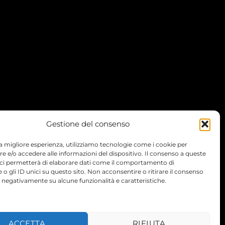
Gestione del consenso
 la migliore esperienza, utilizziamo tecnologie come i cookie per
 e/o accedere alle informazioni del dispositivo. Il consenso a queste
 ci permetterà di elaborare dati come il comportamento di
 o gli ID unici su questo sito. Non acconsentire o ritirare il consenso
e negativamente su alcune funzionalità e caratteristiche.
TERMS
PRIVACY
COOKIES
ACCETTA
RIFIUTA