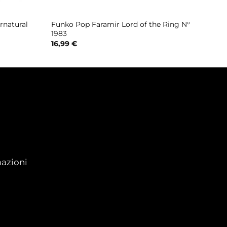
rnatural
Funko Pop Faramir Lord of the Ring N°
1983
16,99
€
azioni