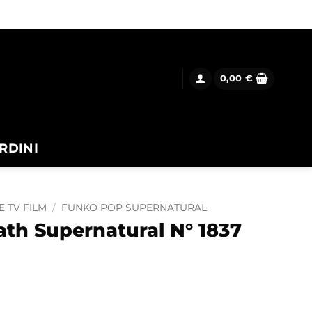
0,00
€
RDINI
E TV FILM
/
FUNKO POP SUPERNATURAL
th Supernatural N° 1837