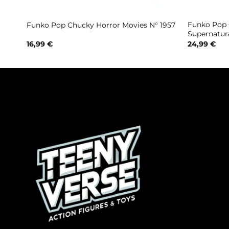
l N°
Funko Pop 
Funko Pop Chucky Horror Movies N° 1957
Supernatura
16,99
€
24,99
€