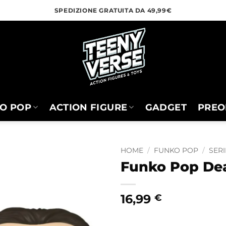
SPEDIZIONE GRATUITA DA 49,99€
O POP
ACTION FIGURE
GADGET
PREO
HOME
/
FUNKO POP
/
SERI
Funko Pop Dea
16,99
€