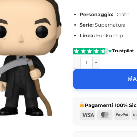
Personaggio:
Death
Serie:
Supernatural
Linea:
Funko Pop
Trustpilot
Funko Pop Death Supernatur
A
Pagamenti 100% Sic
Visa
MasterCar
Pay