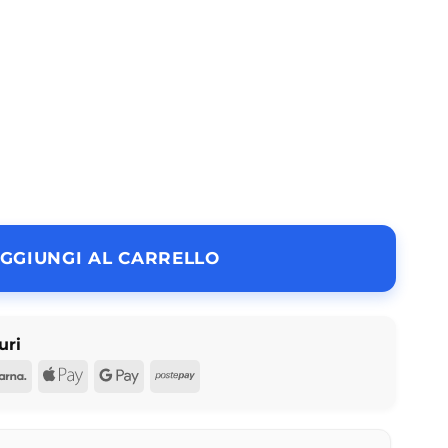
al N° 1837 quantità
GGIUNGI AL CARRELLO
uri
d
Pal
Klarna
Apple
Google
Postepay
Pay
Pay