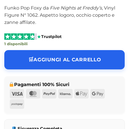
Funko Pop Foxy da
Five Nights at Freddy’s
, Vinyl
Figure N° 1062. Aspetto logoro, occhio coperto e
zanne affilate.
Trustpilot
1 disponibili
AGGIUNGI AL CARRELLO
Pagamenti 100% Sicuri
Visa
MasterCard
PayPal
Klarna
Apple
Google
Pay
Pay
Postepay
Sicurezza Completa