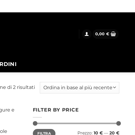
0,00
€
RDINI
Ordina
ne di 2 risultati
in
base
al
igure e
FILTER BY PRICE
più
recente
Prezzo
Prezzo
tole
Prezzo:
10 €
—
20 €
FILTRA
Min
Max