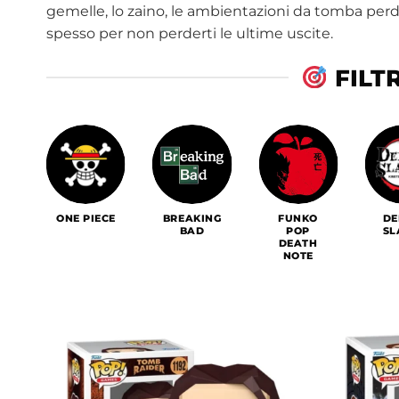
gemelle, lo zaino, le ambientazioni da tomba per
spesso per non perderti le ultime uscite.
FILT
T
ONE PIECE
BREAKING
FUNKO
D
BAD
POP
SL
DEATH
NOTE