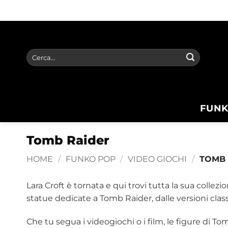
Salta
ai
contenuti
Cerca:
FUNK
Tomb Raider
HOME
/
FUNKO POP
/
VIDEO GIOCHI
/
TOMB 
Lara Croft è tornata e qui trovi tutta la sua colle
statue dedicate a Tomb Raider, dalle versioni classi
Che tu segua i videogiochi o i film, le figure di To