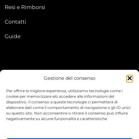
Resi e Rimborsi
Contatti
Guide
Gestione del consenso
My account
Per offrire la migliore esperienza, utilizziamo tecnologie come i
I Miei Ordini
cookie per memorizzare e/o accedere alle informazioni del
dispositivo. Il consenso a queste tecnologie ci permetterà di
elaborare dati come il comportamento di navigazione o gli ID unici
Le mie informazioni
su questo sito. Non acconsentire o ritirare il consenso può influire
negativamente su alcune funzionalità e caratteristiche.