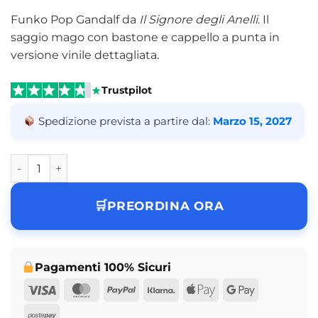
Funko Pop Gandalf da
Il Signore degli Anelli
. Il
saggio mago con bastone e cappello a punta in
versione vinile dettagliata.
Trustpilot
Spedizione prevista a partire dal:
Marzo 15, 2027
Funko Pop Gandalf Lord of the Rings Vinyl Figure N° 443 q
PREORDINA ORA
Pagamenti 100% Sicuri
Visa
MasterCard
PayPal
Klarna
Apple
Google
Pay
Pay
Postepay