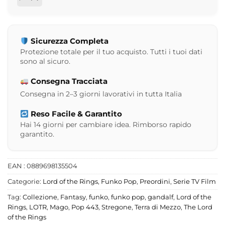
Sicurezza Completa
Protezione totale per il tuo acquisto. Tutti i tuoi dati
sono al sicuro.
Consegna Tracciata
Consegna in 2–3 giorni lavorativi in tutta Italia
Reso Facile & Garantito
Hai 14 giorni per cambiare idea. Rimborso rapido
garantito.
EAN : 0889698135504
Categorie:
Lord of the Rings
,
Funko Pop
,
Preordini
,
Serie TV Film
Tag:
Collezione
,
Fantasy
,
funko
,
funko pop
,
gandalf
,
Lord of the
Rings
,
LOTR
,
Mago
,
Pop 443
,
Stregone
,
Terra di Mezzo
,
The Lord
of the Rings