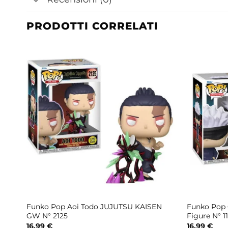
PRODOTTI CORRELATI
Funko Pop Aoi Todo JUJUTSU KAISEN
Funko Pop G
113
GW N° 2125
Figure N° 1
16,99
€
16,99
€