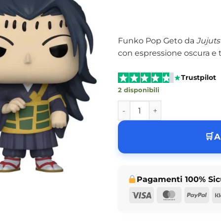
Funko Pop Geto da
Jujuts
con espressione oscura e tr
Trustpilot
2 disponibili
Funko Pop Geto Jujutsu Kais
A
Pagamenti 100% Sic
Visa
MasterCar
Pay