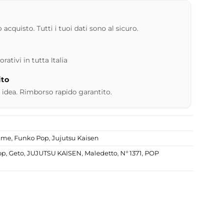
 acquisto. Tutti i tuoi dati sono al sicuro.
ativi in tutta Italia
ito
 idea. Rimborso rapido garantito.
nime
,
Funko Pop
,
Jujutsu Kaisen
op
,
Geto
,
JUJUTSU KAISEN
,
Maledetto
,
N° 1371
,
POP