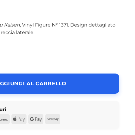
u Kaisen
, Vinyl Figure N° 1371. Design dettagliato
eccia laterale.
en Vinyl Figure N° 1371 quantità
GGIUNGI AL CARRELLO
uri
d
Pal
Klarna
Apple
Google
Postepay
Pay
Pay