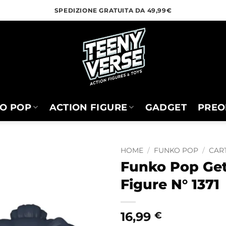
SPEDIZIONE GRATUITA DA 49,99€
O POP
ACTION FIGURE
GADGET
PREO
HOME
/
FUNKO POP
/
CART
Funko Pop Get
Figure N° 1371
16,99
€