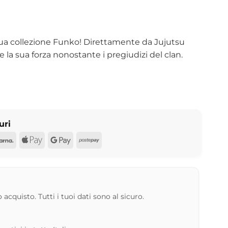
 tua collezione Funko! Direttamente da Jujutsu
 la sua forza nonostante i pregiudizi del clan.
uri
d
Pal
Klarna
Apple
Google
Postepay
Pay
Pay
 acquisto. Tutti i tuoi dati sono al sicuro.