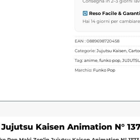
Consegna in 2–3 giorni lavor
Reso Facile & Garant
Hai 14 giorni per cambiare
EAN : 0889698720458
Categorie:
Jujutsu Kaisen
,
Carto
Tag:
anime
,
funko pop
,
JUJUTSU
Marchio:
Funko Pop
Jujutsu Kaisen Animation N° 13
ko Pop Maki Zen’in Jujutsu Kaisen Animation N° 1373