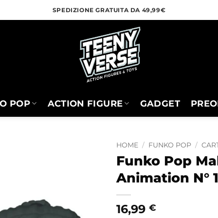
SPEDIZIONE GRATUITA DA 49,99€
O POP
ACTION FIGURE
GADGET
PREO
HOME
/
FUNKO POP
/
CART
Funko Pop Mak
Animation N° 
16,99
€