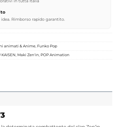
ativi in tutta Italia
ito
 idea. Rimborso rapido garantito.
ni animati & Anime
,
Funko Pop
 KAISEN
,
Maki Zen'in
,
POP Animation
73
, la determinata combattente del clan Zen’in.