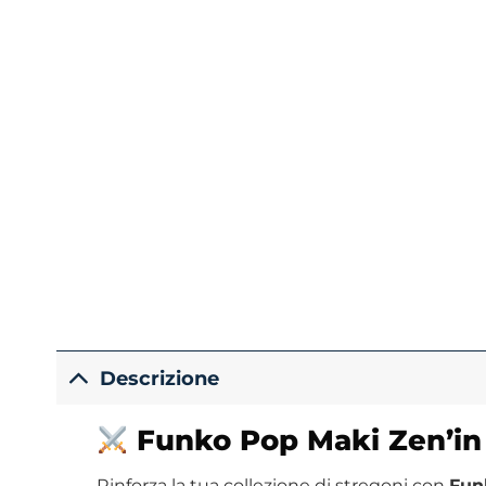
Descrizione
Funko
Pop Maki Zen’in 
Rinforza la tua collezione di stregoni con
Fun