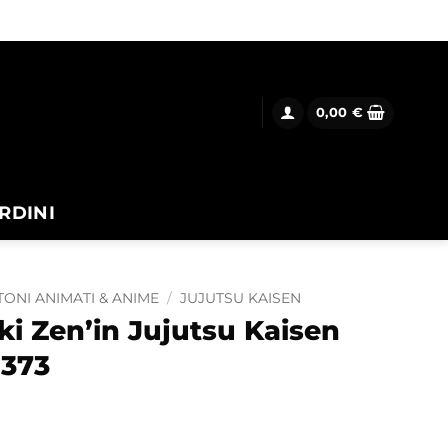
0,00
€
RDINI
ONI ANIMATI & ANIME
/
JUJUTSU KAISEN
i Zen’in Jujutsu Kaisen
1373